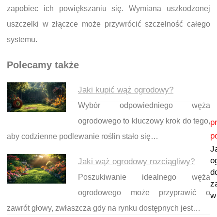
zapobiec ich powiększaniu się. Wymiana uszkodzonej
uszczelki w złączce może przywrócić szczelność całego
systemu.
Polecamy także
Jaki kupić wąż ogrodowy?
Wybór odpowiedniego węża
Nawigacja wpisu
ogrodowego to kluczowy krok do tego,
p
p
aby codzienne podlewanie roślin stało się…
J
o
Jaki wąż ogrodowy rozciągliwy?
d
Poszukiwanie idealnego węża
z
ogrodowego może przyprawić o
w
zawrót głowy, zwłaszcza gdy na rynku dostępnych jest…