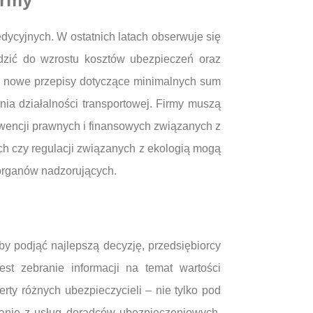
irmy
dycyjnych. W ostatnich latach obserwuje się
adzić do wzrostu kosztów ubezpieczeń oraz
ć nowe przepisy dotyczące minimalnych sum
a działalności transportowej. Firmy muszą
encji prawnych i finansowych związanych z
 czy regulacji związanych z ekologią mogą
 organów nadzorujących.
by podjąć najlepszą decyzję, przedsiębiorcy
st zebranie informacji na temat wartości
ty różnych ubezpieczycieli – nie tylko pod
tanie z usług doradców ubezpieczeniowych,