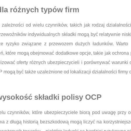
dla różnych typów firm
zależności od wielu czynników, takich jak rodzaj działalnośc
rzewoźników indywidualnych składki mogą być relatywnie niski
e ryzyko związane z przewozem dużych ładunków. Warto r
zeń, które mogą obejmować dodatkowe opcje, takie jak ochrona
lizować oferty różnych ubezpieczycieli i porównywać warunki o
mogą być także uzależnione od lokalizacji działalności firmy 
 wysokość składki polisy OCP
u czynników, które ubezpieczyciele biorą pod uwagę przy oc
wa z długą historią bezszkodową mogą liczyć na korzystniejsze