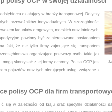
p polisy OCP w swojej działalności
dsiębiorca działający w branży transportowej. Dotyczy
małych przewoźników indywidualnych. W szczególności
zewozem ładunków drogowych, morskich oraz lotniczych.
 spedycyjne powinny być zainteresowane posiadaniem
a fakt, że nie tylko firmy zajmujące się transportem
edsiębiorstwa organizujące przewozy osób, takie jak
Ja
, mogą skorzystać z tej formy ochrony. Polisa OCP jest
jmem pojazdów oraz tych oferujących usługi związane z
ce polisy OCP dla firm transportowy
się w zależności od kraju oraz specyfiki działalności dan