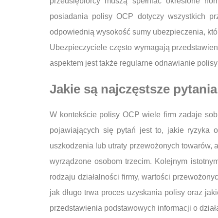
przedsiębiorcy muszą spełniać określone no
posiadania polisy OCP dotyczy wszystkich 
odpowiednią wysokość sumy ubezpieczenia, któr
Ubezpieczyciele często wymagają przedstawieni
aspektem jest także regularne odnawianie polisy
Jakie są najczęstsze pytani
W kontekście polisy OCP wiele firm zadaje sob
pojawiających się pytań jest to, jakie ryzyk
uszkodzenia lub utraty przewożonych towarów, a
wyrządzone osobom trzecim. Kolejnym istotnym 
rodzaju działalności firmy, wartości przewożony
jak długo trwa proces uzyskania polisy oraz j
przedstawienia podstawowych informacji o działa