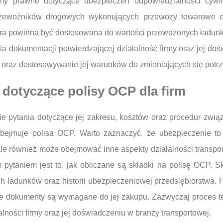
rmy prawne dotyczące ubezpieczeń odpowiedzialności cyw
przewoźników drogowych wykonujących przewozy towarowe 
a powinna być dostosowana do wartości przewożonych ładunkó
a dokumentacji potwierdzającej działalność firmy oraz jej do
 oraz dostosowywanie jej warunków do zmieniających się potrze
a dotyczące polisy OCP dla firm
ie pytania dotyczące jej zakresu, kosztów oraz procedur zwią
a obejmuje polisa OCP. Warto zaznaczyć, że ubezpieczenie to
le również może obejmować inne aspekty działalności transpor
pytaniem jest to, jak obliczane są składki na polisę OCP. S
ch ładunków oraz historii ubezpieczeniowej przedsiębiorstwa. 
akie dokumenty są wymagane do jej zakupu. Zazwyczaj proces t
lności firmy oraz jej doświadczeniu w branży transportowej.