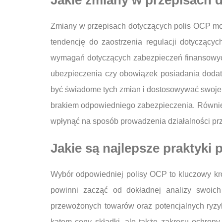
Jakie zmiany w przepisach
Zmiany w przepisach dotyczących polis OCP mogą
tendencję do zaostrzenia regulacji dotycząc
wymagań dotyczących zabezpieczeń finansowych
ubezpieczenia czy obowiązek posiadania dodat
być świadome tych zmian i dostosowywać swoje
brakiem odpowiedniego zabezpieczenia. Równie
wpłynąć na sposób prowadzenia działalności prz
Jakie są najlepsze praktyki 
Wybór odpowiedniej polisy OCP to kluczowy krok
powinni zacząć od dokładnej analizy swoich 
przewożonych towarów oraz potencjalnych ryzyk
kątem ceny składki, ale także zakresu ochro