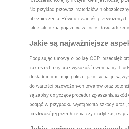
roszczenia. Kolejnym czynnikiem jest rodzaj pr
Na przykład przewóz materiałów niebezpieczn
ubezpieczenia. Również wartość przewożonych ł
takie jak liczba pojazdów w flocie, doświadcze
Jakie są najważniejsze asp
Podpisując umowę o polisę OCP, przedsiębior
zakres ochrony oraz wysokość ewentualnych ods
dokładnie obejmuje polisa i jakie sytuacje są 
do wartości przewożonych towarów oraz potencj
są zapisy dotyczące procedur zgłaszania szkód 
podjąć w przypadku wystąpienia szkody oraz j
możliwość jej przedłużenia czy modyfikacji w prz