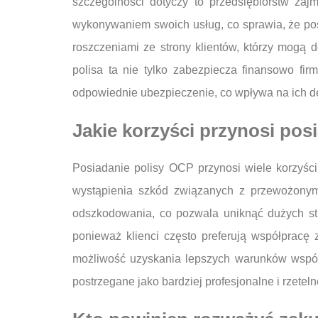
szczególności dotyczy to przedsiębiorstw za
wykonywaniem swoich usług, co sprawia, że posi
roszczeniami ze strony klientów, którzy mogą 
polisa ta nie tylko zabezpiecza finansowo fir
odpowiednie ubezpieczenie, co wpływa na ich 
Jakie korzyści przynosi pos
Posiadanie polisy OCP przynosi wiele korzyśc
wystąpienia szkód związanych z przewożonymi 
odszkodowania, co pozwala uniknąć dużych str
ponieważ klienci często preferują współpracę
możliwość uzyskania lepszych warunków współp
postrzegane jako bardziej profesjonalne i rzetel