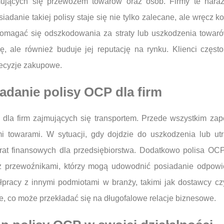
jmujących się przewozem towarów oraz osób. Firmy te nar
adanie takiej polisy staje się nie tylko zalecane, ale wręcz 
domagać się odszkodowania za straty lub uszkodzenia towaró
mę, ale również buduje jej reputację na rynku. Klienci częst
decyzje zakupowe.
iadanie polisy OCP dla firm
i dla firm zajmujących się transportem. Przede wszystkim z
towarami. W sytuacji, gdy dojdzie do uszkodzenia lub utra
at finansowych dla przedsiębiorstwa. Dodatkowo polisa OCP
 z przewoźnikami, którzy mogą udowodnić posiadanie odpowie
racy z innymi podmiotami w branży, takimi jak dostawcy cz
ne, co może przekładać się na długofalowe relacje biznesowe.