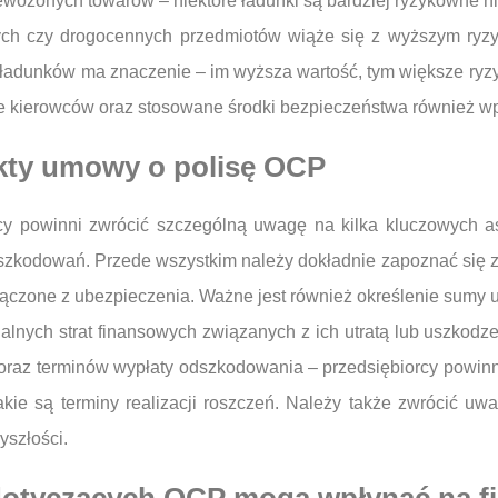
zewożonych towarów – niektóre ładunki są bardziej ryzykowne n
ych czy drogocennych przedmiotów wiąże się z wyższym ryz
adunków ma znaczenie – im wyższa wartość, tym większe ryzy
nie kierowców oraz stosowane środki bezpieczeństwa również w
ekty umowy o polisę OCP
cy powinni zwrócić szczególną uwagę na kilka kluczowych a
zkodowań. Przede wszystkim należy dokładnie zapoznać się z
wyłączone z ubezpieczenia. Ważne jest również określenie sumy
alnych strat finansowych związanych z ich utratą lub uszko
oraz terminów wypłaty odszkodowania – przedsiębiorcy powinni 
akie są terminy realizacji roszczeń. Należy także zwrócić 
yszłości.