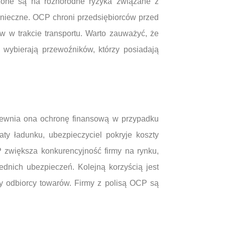
ażone są na różnorodne ryzyka związane z
konieczne. OCP chroni przedsiębiorców przed
w w trakcie transportu. Warto zauważyć, że
o wybierają przewoźników, którzy posiadają
apewnia ona ochronę finansową w przypadku
ty ładunku, ubezpieczyciel pokryje koszty
 zwiększa konkurencyjność firmy na rynku,
dnich ubezpieczeń. Kolejną korzyścią jest
y odbiorcy towarów. Firmy z polisą OCP są