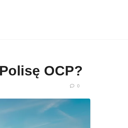
 Polisę OCP?
0