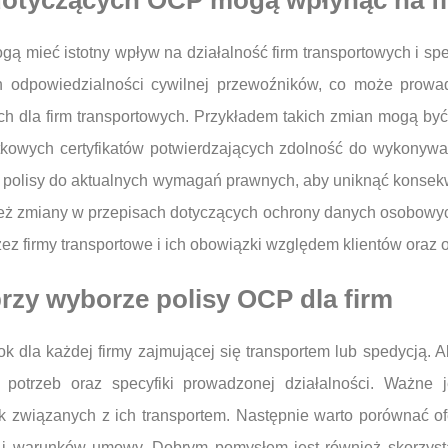
 dotyczących OCP mogą wpłynąć na f
 mieć istotny wpływ na działalność firm transportowych i spe
ych odpowiedzialności cywilnej przewoźników, co może prow
 dla firm transportowych. Przykładem takich zmian mogą by
kowych certyfikatów potwierdzających zdolność do wykonywani
 polisy do aktualnych wymagań prawnych, aby uniknąć konsekw
ż zmiany w przepisach dotyczących ochrony danych osobowych
ez firmy transportowe i ich obowiązki względem klientów oraz
przy wyborze polisy OCP dla firm
 dla każdej firmy zajmującej się transportem lub spedycją. A
potrzeb oraz specyfiki prowadzonej działalności. Ważne je
 związanych z ich transportem. Następnie warto porównać ofer
ny i warunków umowy. Dobrym pomysłem jest również skorzys