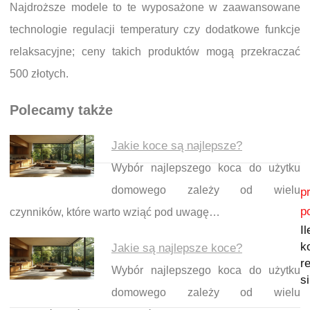
Najdroższe modele to te wyposażone w zaawansowane
technologie regulacji temperatury czy dodatkowe funkcje
relaksacyjne; ceny takich produktów mogą przekraczać
500 złotych.
Polecamy także
Jakie koce są najlepsze?
Wybór najlepszego koca do użytku
Nawigacja wpisu
domowego zależy od wielu
p
p
czynników, które warto wziąć pod uwagę…
Il
k
Jakie są najlepsze koce?
r
Wybór najlepszego koca do użytku
s
domowego zależy od wielu