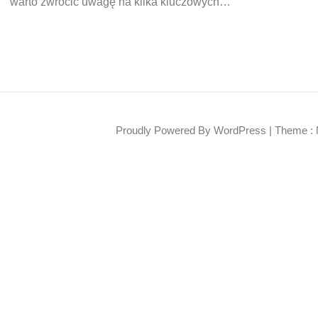
warto zwrócić uwagę na kilka kluczowych…
Proudly Powered By WordPress
|
Theme : 