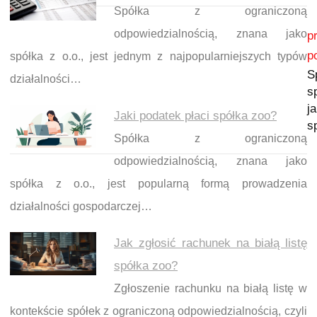
Spółka z ograniczoną
Nawigacja wpisu
odpowiedzialnością, znana jako
p
p
spółka z o.o., jest jednym z najpopularniejszych typów
S
działalności…
s
j
Jaki podatek płaci spółka zoo?
s
Spółka z ograniczoną
odpowiedzialnością, znana jako
spółka z o.o., jest popularną formą prowadzenia
działalności gospodarczej…
Jak zgłosić rachunek na białą listę
spółka zoo?
Zgłoszenie rachunku na białą listę w
kontekście spółek z ograniczoną odpowiedzialnością, czyli