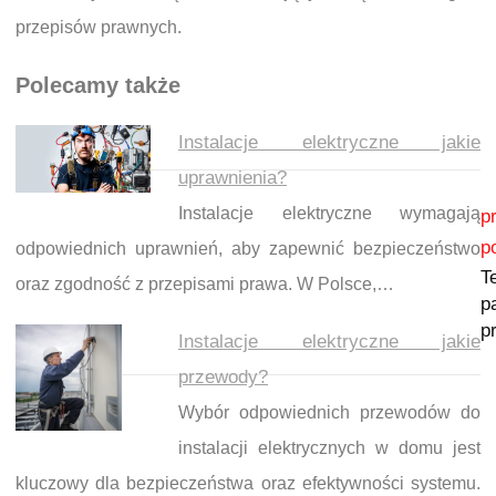
przepisów prawnych.
Polecamy także
Instalacje elektryczne jakie
uprawnienia?
Nawigacja wpisu
Instalacje elektryczne wymagają
p
p
odpowiednich uprawnień, aby zapewnić bezpieczeństwo
T
oraz zgodność z przepisami prawa. W Polsce,…
p
p
Instalacje elektryczne jakie
przewody?
Wybór odpowiednich przewodów do
instalacji elektrycznych w domu jest
kluczowy dla bezpieczeństwa oraz efektywności systemu.