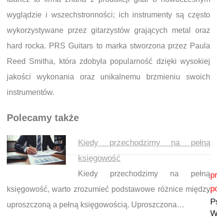
wyglądzie i wszechstronności; ich instrumenty są często
wykorzystywane przez gitarzystów grających metal oraz
hard rocka. PRS Guitars to marka stworzona przez Paula
Reed Smitha, która zdobyła popularność dzięki wysokiej
jakości wykonania oraz unikalnemu brzmieniu swoich
instrumentów.
Polecamy także
Kiedy przechodzimy na pełną
księgowość
Nawigacja wpisu
Kiedy przechodzimy na pełną
p
p
księgowość, warto zrozumieć podstawowe różnice między
P
uproszczoną a pełną księgowością. Uproszczona…
W