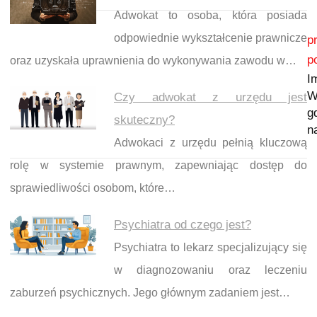
Adwokat to osoba, która posiada
Nawigacja wpisu
odpowiednie wykształcenie prawnicze
p
p
oraz uzyskała uprawnienia do wykonywania zawodu w…
I
W
Czy adwokat z urzędu jest
g
skuteczny?
na
Adwokaci z urzędu pełnią kluczową
rolę w systemie prawnym, zapewniając dostęp do
sprawiedliwości osobom, które…
Psychiatra od czego jest?
Psychiatra to lekarz specjalizujący się
w diagnozowaniu oraz leczeniu
zaburzeń psychicznych. Jego głównym zadaniem jest…