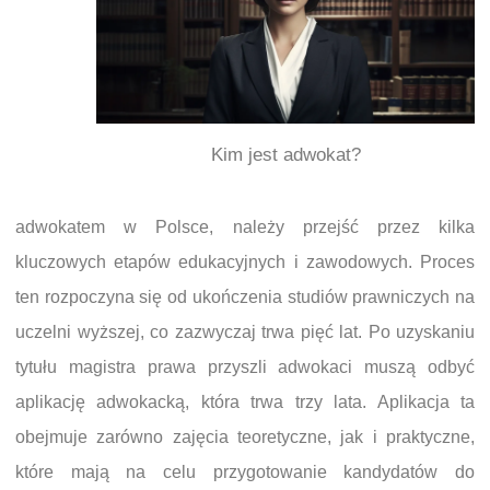
Kim jest adwokat?
adwokatem w Polsce, należy przejść przez kilka
kluczowych etapów edukacyjnych i zawodowych. Proces
ten rozpoczyna się od ukończenia studiów prawniczych na
uczelni wyższej, co zazwyczaj trwa pięć lat. Po uzyskaniu
tytułu magistra prawa przyszli adwokaci muszą odbyć
aplikację adwokacką, która trwa trzy lata. Aplikacja ta
obejmuje zarówno zajęcia teoretyczne, jak i praktyczne,
które mają na celu przygotowanie kandydatów do