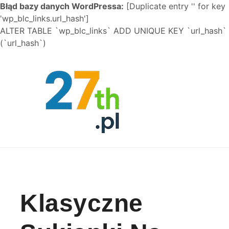
Błąd bazy danych WordPressa:
[Duplicate entry '' for key
'wp_blc_links.url_hash']
ALTER TABLE `wp_blc_links` ADD UNIQUE KEY `url_hash`
(`url_hash`)
Skip to content
Klasyczne