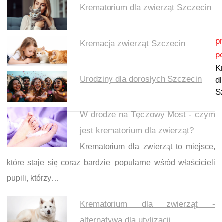
Krematorium dla zwierząt Szczecin
Nawigacja wpisu
p
Kremacja zwierząt Szczecin
p
K
Urodziny dla dorosłych Szczecin
d
S
W drodze na Tęczowy Most - czym
jest krematorium dla zwierząt?
Krematorium dla zwierząt to miejsce,
które staje się coraz bardziej popularne wśród właścicieli
pupili, którzy…
Krematorium dla zwierząt -
alternatywa dla utylizacji