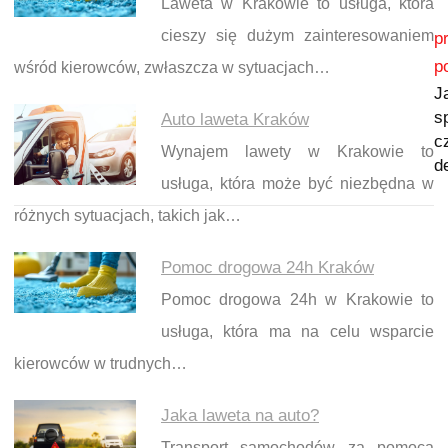
Laweta w Krakowie to usługa, która
Nawigacja wpisu
cieszy się dużym zainteresowaniem
p
p
wśród kierowców, zwłaszcza w sytuacjach…
J
s
Auto laweta Kraków
c
Wynajem lawety w Krakowie to
d
usługa, która może być niezbędna w
różnych sytuacjach, takich jak…
Pomoc drogowa 24h Kraków
Pomoc drogowa 24h w Krakowie to
usługa, która ma na celu wsparcie
kierowców w trudnych…
Jaka laweta na auto?
Transport samochodów za pomocą