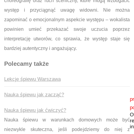
choreografię oraz ruch sceniczny, które mogą wzbogacić
występ i przyciągnąć uwagę widowni. Nie można
zapominać o emocjonalnym aspekcie występu – wokalista
powinien umieć przekazać swoje uczucia poprzez
interpretację utworów, co sprawia, że występ staje się
bardziej autentyczny i angażujący.
Polecamy także
Lekcje śpiewu Warszawa
Nauka śpiewu jak zacząć?
Nawigacja wpisu
p
p
Nauka śpiewu jak ćwiczyć?
O
Nauka śpiewu w warunkach domowych może być
r
i
niezwykle skuteczna, jeśli podejdziemy do niej z