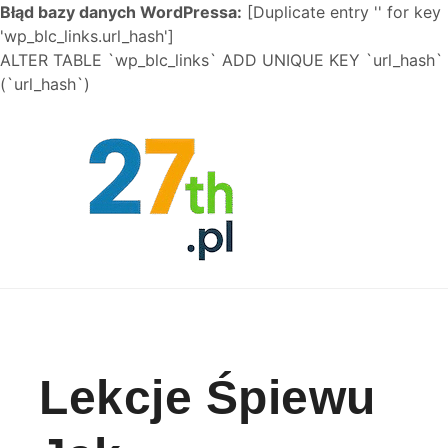
Błąd bazy danych WordPressa:
[Duplicate entry '' for key
'wp_blc_links.url_hash']
ALTER TABLE `wp_blc_links` ADD UNIQUE KEY `url_hash`
(`url_hash`)
Skip to content
Lekcje Śpiewu