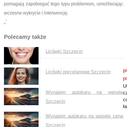
pomagają zapobiegać tego typu problemom, umożliwiając
wczesne wykrycie i interwencję.
„`
Polecamy także
Licówki Szczecin
Nawigacja wpisu
p
Licówki porcelanowe Szczecin
p
U
Wynajem autokaru na wesele
c
c
Szczecin
ł
Wynajem autokaru na wesele cena
Szczecin