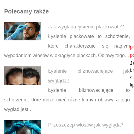
Polecamy także
Jak wyglada łysienie plackowate?
Łysienie plackowate to schorzenie,
Nawigacja wpisu
które charakteryzuje się nagłym
p
p
wypadaniem włosów w okrągłych plackach. Objawy tego…
J
k
Łysienie bliznowaciejące jak
s
wygląda?
l
Łysienie bliznowaciejące to
schorzenie, które może mieć różne formy i objawy, a jego
wygląd jest…
Przeszczep włosów jak wygląda?