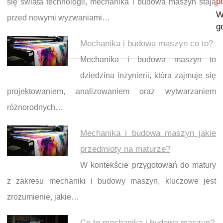
p
się świata technologii, mechanika i budowa maszyn stają
W
przed nowymi wyzwaniami…
g
Mechanika i budowa maszyn co to?
Mechanika i budowa maszyn to
dziedzina inżynierii, która zajmuje się
projektowaniem, analizowaniem oraz wytwarzaniem
różnorodnych…
Mechanika i budowa maszyn jakie
przedmioty na maturze?
W kontekście przygotowań do matury
z zakresu mechaniki i budowy maszyn, kluczowe jest
zrozumienie, jakie…
Co to mechanika i budowa maszyn?