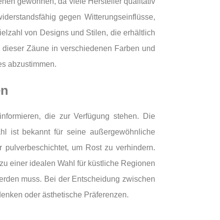
hen gewonnen, da viele Hersteller qualitativ
iderstandsfähig gegen Witterungseinflüsse,
elzahl von Designs und Stilen, die erhältlich
le dieser Zäune in verschiedenen Farben und
ses abzustimmen.
en
nformieren, die zur Verfügung stehen. Die
hl ist bekannt für seine außergewöhnliche
r pulverbeschichtet, um Rost zu verhindern.
u einer idealen Wahl für küstliche Regionen
 werden muss. Bei der Entscheidung zwischen
edenken oder ästhetische Präferenzen.