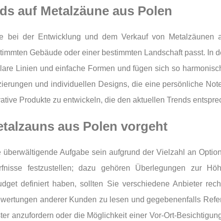
nds auf Metalzäune aus Polen
le bei der Entwicklung und dem Verkauf von Metalzäunen 
stimmten Gebäude oder einer bestimmten Landschaft passt. In d
 klare Linien und einfache Formen und fügen sich so harmonisc
zierungen und individuellen Designs, die eine persönliche Note
ive Produkte zu entwickeln, die den aktuellen Trends entsprech
talzauns aus Polen vorgeht
überwältigende Aufgabe sein aufgrund der Vielzahl an Option
dürfnisse festzustellen; dazu gehören Überlegungen zur 
get definiert haben, sollten Sie verschiedene Anbieter rec
Bewertungen anderer Kunden zu lesen und gegebenenfalls Refe
ter anzufordern oder die Möglichkeit einer Vor-Ort-Besichtigun