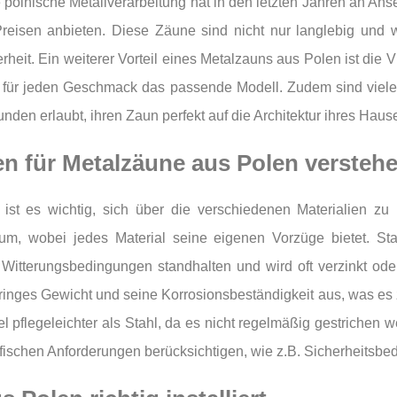
polnische Metallverarbeitung hat in den letzten Jahren an Anse
eisen anbieten. Diese Zäune sind nicht nur langlebig und w
eit. Ein weiterer Vorteil eines Metalzauns aus Polen ist die Vi
ibt für jeden Geschmack das passende Modell. Zudem sind vie
den erlaubt, ihren Zaun perfekt auf die Architektur ihres Hau
en für Metalzäune aus Polen versteh
st es wichtig, sich über die verschiedenen Materialien zu i
ium, wobei jedes Material seine eigenen Vorzüge bietet. Sta
 Witterungsbedingungen standhalten und wird oft verzinkt ode
inges Gewicht und seine Korrosionsbeständigkeit aus, was es z
l pflegeleichter als Stahl, da es nicht regelmäßig gestrichen
zifischen Anforderungen berücksichtigen, wie z.B. Sicherheitsb