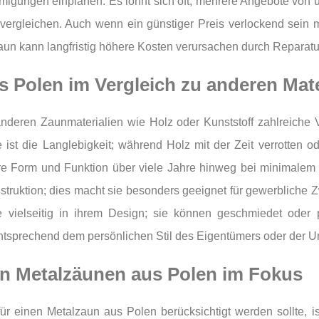
hmigungen einplanen. Es lohnt sich oft, mehrere Angebote von 
u vergleichen. Auch wenn ein günstiger Preis verlockend sein 
 Zaun kann langfristig höhere Kosten verursachen durch Reparat
s Polen im Vergleich zu anderen Mate
deren Zaunmaterialien wie Holz oder Kunststoff zahlreiche Vo
ist die Langlebigkeit; während Holz mit der Zeit verrotten od
hre Form und Funktion über viele Jahre hinweg bei minimale
struktion; dies macht sie besonders geeignet für gewerbliche
 vielseitig in ihrem Design; sie können geschmiedet oder 
 entsprechend dem persönlichen Stil des Eigentümers oder der
on Metalzäunen aus Polen im Fokus
für einen Metalzaun aus Polen berücksichtigt werden sollte, i