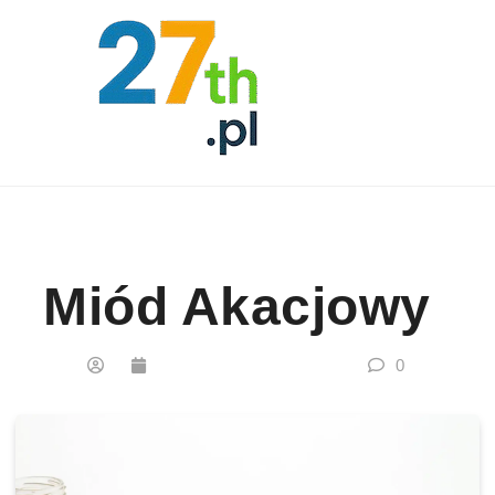
Skip to content
Miód Akacjowy
0