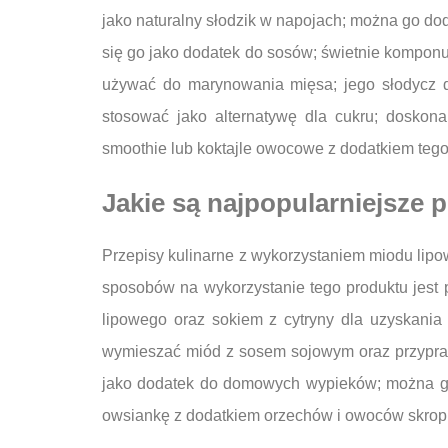
jako naturalny słodzik w napojach; można go do
się go jako dodatek do sosów; świetnie komponu
używać do marynowania mięsa; jego słodycz 
stosować jako alternatywę dla cukru; doskon
smoothie lub koktajle owocowe z dodatkiem teg
Jakie są najpopularniejsze 
Przepisy kulinarne z wykorzystaniem miodu lip
sposobów na wykorzystanie tego produktu jest 
lipowego oraz sokiem z cytryny dla uzyskani
wymieszać miód z sosem sojowym oraz przypraw
jako dodatek do domowych wypieków; można go 
owsiankę z dodatkiem orzechów i owoców skropi