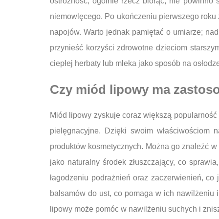
ostrożność; ogólnie rzecz biorąc, nie powinno
niemowlęcego. Po ukończeniu pierwszego roku ż
napojów. Warto jednak pamiętać o umiarze; nadm
przynieść korzyści zdrowotne dzieciom starsz
ciepłej herbaty lub mleka jako sposób na osłod
Czy miód lipowy ma zastos
Miód lipowy zyskuje coraz większą popularność 
pielęgnacyjne. Dzięki swoim właściwościom n
produktów kosmetycznych. Można go znaleźć w sk
jako naturalny środek złuszczający, co sprawi
łagodzeniu podrażnień oraz zaczerwienień, co 
balsamów do ust, co pomaga w ich nawilżeniu 
lipowy może pomóc w nawilżeniu suchych i znisz