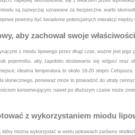
tych; najlepiej skonsultować się z lekarzem przed wprowadze
ci miodu są zazwyczaj uznawane za bezpieczne, warto skonsul
epowe powinny być świadome potencjalnych interakcji między n
wy, aby zachował swoje właściwośc
łynącymi z miodu lipowego przez długi czas, ważne jest jeg
lub pojemniku, aby zapobiec dostawaniu się wilgoci oraz
ejsce; idealna temperatura to około 18-20 stopni Celsjusza.
ła słonecznego, ponieważ może to prowadzić do utraty cenny
ościom konserwującym; nawet po dłuższym czasie może zmienia
otować z wykorzystaniem miodu lip
y, który można wykorzystać w wielu potrawach zarówno słodkic