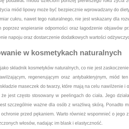
 się podawać miodu dzieciom poniżej pierwszego roku życia 
ycia miód lipowy może być bezpiecznie wprowadzany do diety
iar cukru, nawet tego naturalnego, nie jest wskazany dla ro
ym poprzez wspieranie odporności oraz łagodzenie objawów pr
zenie napoju oraz dostarczenie dodatkowych wartości odżywczy
owanie w kosmetykach naturalnych
jako składnik kosmetyków naturalnych, co nie jest zaskoczeni
awilżającym, regenerującym oraz antybakteryjnym, miód ten
ładzie maseczek do twarzy, które mają na celu nawilżenie i o
a, że jest często stosowany w peelingach do ciała. Jego dzia
jest szczególnie ważne dla osób z wrażliwą skórą. Ponadto 
i ochronie przed pękaniem. Warto również wspomnieć o jego 
czonych włosów, nadając im blask i elastyczność.