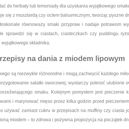
dać do herbaty lub lemoniady dla uzyskania wyjątkowego smaku
je się z musztardą czy octem balsamicznym, tworząc pyszne dr
doskonale równoważy smaki przypraw i nadaje potrawom w
ale sprawdzi się w ciastach, ciasteczkach czy puddingu r
o wyjątkowego składnika.
przepisy na dania z miodem lipowym
owego są niezwykle różnorodne i mogą zachwycić każdego miłoś
przygotowanie sałatki owocowej; wystarczy pokroić ulubione 
a orzeźwiającego smaku. Kolejnym pomysłem jest pieczenie 
ami i marynować mięso przez kilka godzin przed pieczeniem. 
używać zamiast cukru w przepisach na muffiny czy ciasta j
oną miodem – to zdrowa i pożywna propozycja na początek dn