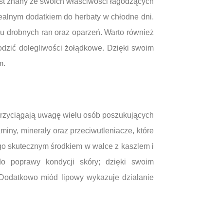
est znany ze swoich właściwości łagodzących
dealnym dodatkiem do herbaty w chłodne dni.
iu drobnych ran oraz oparzeń. Warto również
dzić dolegliwości żołądkowe. Dzięki swoim
m.
 przyciągają uwagę wielu osób poszukujących
iny, minerały oraz przeciwutleniacze, które
 go skutecznym środkiem w walce z kaszlem i
o poprawy kondycji skóry; dzięki swoim
Dodatkowo miód lipowy wykazuje działanie