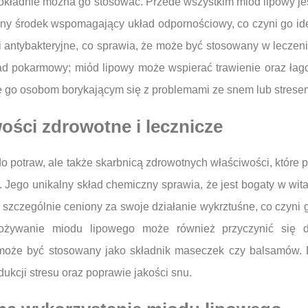
dokładnie można go stosować. Przede wszystkim miód lipowy j
ralny środek wspomagający układ odpornościowy, co czyni go i
 antybakteryjne, co sprawia, że może być stosowany w leczen
ad pokarmowy; miód lipowy może wspierać trawienie oraz łago
ę go osobom borykającym się z problemami ze snem lub strese
ości zdrowotne i lecznicze
do potraw, ale także skarbnicą zdrowotnych właściwości, które
Jego unikalny skład chemiczny sprawia, że jest bogaty w witam
 szczególnie ceniony za swoje działanie wykrztuśne, co czyni
ożywanie miodu lipowego może również przyczynić się d
może być stosowany jako składnik maseczek czy balsamów. 
ukcji stresu oraz poprawie jakości snu.