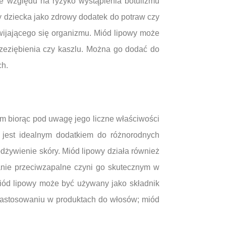
ze względu na ryzyko wystąpienia botulizmu
 dziecka jako zdrowy dodatek do potraw czy
zwijającego się organizmu. Miód lipowy może
zeziębienia czy kaszlu. Można go dodać do
ch.
em biorąc pod uwagę jego liczne właściwości
 jest idealnym dodatkiem do różnorodnych
dżywienie skóry. Miód lipowy działa również
łanie przeciwzapalne czyni go skutecznym w
miód lipowy może być używany jako składnik
zastosowaniu w produktach do włosów; miód