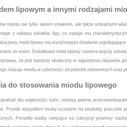
odem lipowym a innymi rodzajami mi
jów miodu nie tylko swoim smakiem, ale także unikalnymi wł
wstaje z nektaru kwiatów lipy, co nadaje mu charakterystyc
akacjowy, miód lipowy ma wyraźniejsze działanie uspokajające 
lemami ze snem. Dodatkowo miód lipowy zawiera więcej substan
 sprawia, że jest bardziej skuteczny w łagodzeniu objawów pr
o rodzaju miodu w zależności od potrzeb zdrowotnych oraz p
nia do stosowania miodu lipowego
rodukt dla większości ludzi, istnieją pewne przeciwwskazani
ne. Przede wszystkim osoby uczulone na produkty pszczele 
icznych. Ponadto osoby cierpiące na cukrzycę powinny zach