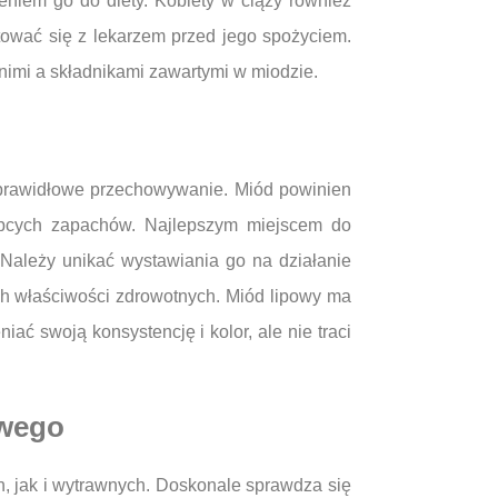
niem go do diety. Kobiety w ciąży również
tować się z lekarzem przed jego spożyciem.
imi a składnikami zawartymi w miodzie.
i
o prawidłowe przechowywanie. Miód powinien
 obcych zapachów. Najlepszym miejscem do
 Należy unikać wystawiania go na działanie
ch właściwości zdrowotnych. Miód lipowy ma
ć swoją konsystencję i kolor, ale nie traci
owego
h, jak i wytrawnych. Doskonale sprawdza się