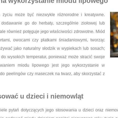
 na wykorzystanie miodu lipowego
 życiu może być niezwykle różnorodne i kreatywne.
 dodawanie go do herbaty, szczególnie ziołowej lub
ale również potęguje jego właściwości zdrowotne. Miód
rtami, owocami czy płatkami śniadaniowymi, tworząc
ywać jako naturalny słodzik w wypiekach lub sosach;
 do wysokich temperatur, ponieważ może stracić swoje
owaniem miodu lipowego jest jego wykorzystanie w
o peelingów czy maseczek na twarz, aby skorzystać z
ować u dzieci i niemowląt
 wiele pytań dotyczących jego stosowania u dzieci oraz niem