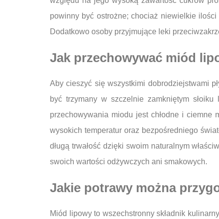
względu na jego wysoką zawartość cukrów pros
powinny być ostrożne; chociaż niewielkie iloś
Dodatkowo osoby przyjmujące leki przeciwzakrz
Jak przechowywać miód lipo
Aby cieszyć się wszystkimi dobrodziejstwami p
być trzymany w szczelnie zamkniętym słoiku 
przechowywania miodu jest chłodne i ciemne mi
wysokich temperatur oraz bezpośredniego świat
długą trwałość dzięki swoim naturalnym właściw
swoich wartości odżywczych ani smakowych.
Jakie potrawy można przyg
Miód lipowy to wszechstronny składnik kulinarn