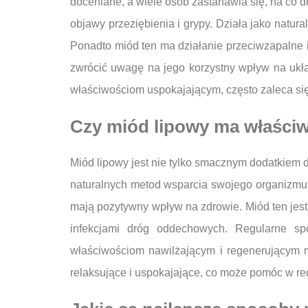
doceniane, a wiele osób zastanawia się, na co 
objawy przeziębienia i grypy. Działa jako natu
Ponadto miód ten ma działanie przeciwzapalne i
zwrócić uwagę na jego korzystny wpływ na ukł
właściwościom uspokajającym, często zaleca si
Czy miód lipowy ma właściw
Miód lipowy jest nie tylko smacznym dodatkiem 
naturalnych metod wsparcia swojego organizmu. 
mają pozytywny wpływ na zdrowie. Miód ten jest
infekcjami dróg oddechowych. Regularne sp
właściwościom nawilżającym i regenerującym 
relaksujące i uspokajające, co może pomóc w red