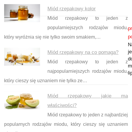
Miód rzepakowy kolor
Miód rzepakowy to jeden z
Nawigacja wpisu
popularniejszych rodzajów miodu,
p
p
który wyróżnia się nie tylko swoim smakiem,…
N
je
Miód rzepakowy na co pomaga?
d
Miód rzepakowy to jeden z
m
najpopularniejszych rodzajów miodu,
l
który cieszy się uznaniem nie tylko ze…
Miód rzepakowy jakie ma
właściwości?
Miód rzepakowy to jeden z najbardziej
popularnych rodzajów miodu, który cieszy się uznaniem