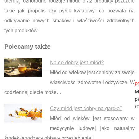
oferują różnorodne rodzaje miodu oraz produkty pszczele
takie jak propolis czy pyłek kwiatowy, co pozwala na
odkrywanie nowych smaków i właściwości zdrowotnych
tych produktów.
Polecamy także
Na co dobry jest miód?
Miód od wieków jest ceniony za swoje
Nawigacja wpisu
właściwości zdrowotne i odżywcze. W
p
M
codziennej diecie może…
p
r
Czy miód jest dobry na gardło?
Miód od wieków jest stosowany w
medycynie ludowej jako naturalny
środek łagodzący objawy przeziębienia i…