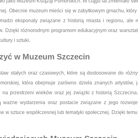
ało jako Muzeum Książąt Pomorskich. W ciągu lat zmieniało swo
lnej. Obecnie muzeum mieści się w zabytkowym gmachu, który s
adzi eksponaty związane z historią miasta i regionu, ale 
ów. Dzięki różnorodnym programom edukacyjnym oraz warsztato
tury i sztuki.
czyć w Muzeum Szczecin
staw stałych oraz czasowych, które są dostosowane do różn
omorskiej, która obejmuje zarówno dzieła znanych artystów, 
e na przestrzeni wieków oraz jej związki z historią Szczeci
iają ważne wydarzenia oraz postacie związane z jego rozwo
ów w sztuce współczesnej lub tematyki społecznej. Dzięki te