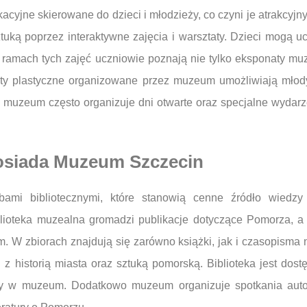
cyjne skierowane do dzieci i młodzieży, co czyni je atrakcyjn
ztuką poprzez interaktywne zajęcia i warsztaty. Dzieci mogą u
amach tych zajęć uczniowie poznają nie tylko eksponaty muze
taty plastyczne organizowane przez muzeum umożliwiają młod
 muzeum często organizuje dni otwarte oraz specjalne wydarze
posiada Muzeum Szczecin
mi bibliotecznymi, które stanowią cenne źródło wiedzy 
Biblioteka muzealna gromadzi publikacje dotyczące Pomorza,
. W zbiorach znajdują się zarówno książki, jak i czasopisma 
 historią miasta oraz sztuką pomorską. Biblioteka jest dostę
ty w muzeum. Dodatkowo muzeum organizuje spotkania auto