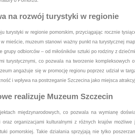
eratury o Pomorzu.
 na rozwój turystyki w regionie
 turystyki w regionie pomorskim, przyciągając rocznie tysiąc
ury w mieście, muzeum stanowi ważny punkt na turystycznej map
e grupy odbiorców – od miłośników sztuki po rodziny z dzieć
ami turystycznymi, co pozwala na tworzenie kompleksowych o
uzeum angażuje się w promocję regionu poprzez udział w targ
ność i wpływa na postrzeganie Szczecina jako miejsca atrakc
owe realizuje Muzeum Szczecin
jektach międzynarodowych, co pozwala na wymianę doświad
mi oraz organizacjami kulturalnymi z różnych krajów możliwe
ztuki pomorskiej. Takie działania sprzyjają nie tylko poszer