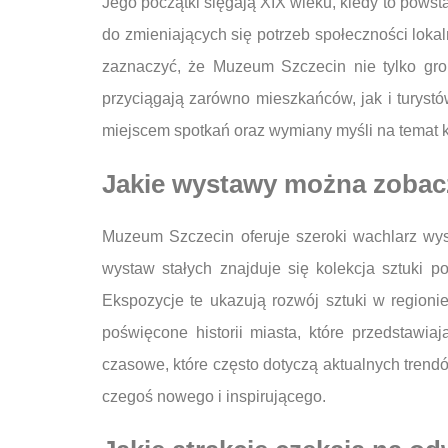
Jego początki sięgają XIX wieku, kiedy to powst
do zmieniających się potrzeb społeczności loka
zaznaczyć, że Muzeum Szczecin nie tylko grom
przyciągają zarówno mieszkańców, jak i turyst
miejscem spotkań oraz wymiany myśli na temat kul
Jakie wystawy można zoba
Muzeum Szczecin oferuje szeroki wachlarz wy
wystaw stałych znajduje się kolekcja sztuki p
Ekspozycje te ukazują rozwój sztuki w regioni
poświęcone historii miasta, które przedstaw
czasowe, które często dotyczą aktualnych trend
czegoś nowego i inspirującego.