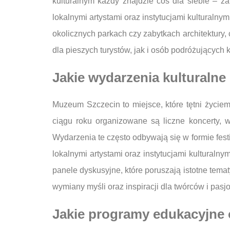
kulturalnym każdy znajdzie coś dla siebie – z
lokalnymi artystami oraz instytucjami kulturaln
okolicznych parkach czy zabytkach architektury, 
dla pieszych turystów, jak i osób podróżujących
Jakie wydarzenia kulturaln
Muzeum Szczecin to miejsce, które tętni życie
ciągu roku organizowane są liczne koncerty, w
Wydarzenia te często odbywają się w formie festi
lokalnymi artystami oraz instytucjami kultural
panele dyskusyjne, które poruszają istotne tema
wymiany myśli oraz inspiracji dla twórców i pasjo
Jakie programy edukacyjne o