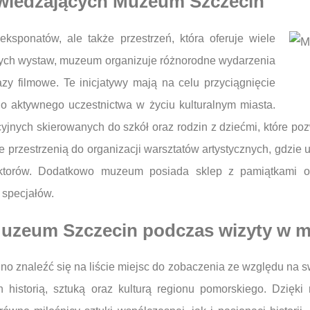
odwiedzających Muzeum Szczecin
ksponatów, ale także przestrzeń, która oferuje wiele
wych wystaw, muzeum organizuje różnorodne wydarzenia
kazy filmowe. Te inicjatywy mają na celu przyciągnięcie
o aktywnego uczestnictwa w życiu kulturalnym miasta.
ych skierowanych do szkół oraz rodzin z dziećmi, które pozw
przestrzenią do organizacji warsztatów artystycznych, gdzie 
uktorów. Dodatkowo muzeum posiada sklep z pamiątkami o
 specjałów.
Muzeum Szczecin podczas wizyty w m
 znaleźć się na liście miejsc do zobaczenia ze względu na sw
h historią, sztuką oraz kulturą regionu pomorskiego. Dzię