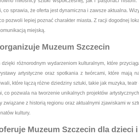
arówno miłośnicy sztuki współczesnej, jak i pasjonaci histor
ymi, co sprawia, że oferta jest dynamiczna i zawsze aktualna. 
co pozwoli lepiej poznać charakter miasta. Z racji dogodnej lo
 komunikacją miejską.
e organizuje Muzeum Szczecin
m dzięki różnorodnym wydarzeniom kulturalnym, które przyciąg
ystawy artystyczne oraz spotkania z twórcami, które mają na 
wali, które łączą różne dziedziny sztuki, takie jak muzyka, tea
nymi, co pozwala na tworzenie unikalnych projektów artystyczn
ty związane z historią regionu oraz aktualnymi zjawiskami w s
natów kultury.
feruje Muzeum Szczecin dla dzieci i