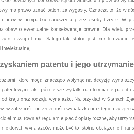
zić do poważnych konsekwencji dla właściciela praw do wynal
owy ma prawo uznać patent za wygasły. Oznacza to, że właści
h praw w przypadku naruszenia przez osoby trzecie. W pr
z obaw o ewentualne konsekwencje prawne. Dla wielu prze
szym rozwoju firmy. Dlatego tak istotne jest monitorowanie 
intelektualnej.
uzyskaniem patentu i jego utrzymani
osztami, które mogą znacząco wpłynąć na decyzję wynalazcy 
patentowym, jak i późniejsze wydatki na utrzymanie patentu 
i od kraju oraz rodzaju wynalazku. Na przykład w Stanach Zj
rów, w zależności od złożoności wynalazku oraz tego, czy zgło
ciciel musi również regularnie płacić opłaty roczne, aby utrz
la niektórych wynalazców może być to istotne obciążenie fina