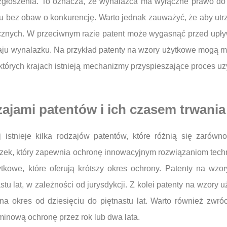
y zgłoszenia. To oznacza, że wynalazca ma wyłączne prawo do 
 bez obaw o konkurencję. Warto jednak zauważyć, że aby utrz
cznych. W przeciwnym razie patent może wygasnąć przed upływ
aju wynalazku. Na przykład patenty na wzory użytkowe mogą m
ektórych krajach istnieją mechanizmy przyspieszające proces u
zajami patentów i ich czasem trwania
j istnieje kilka rodzajów patentów, które różnią się zarówn
zek, który zapewnia ochronę innowacyjnym rozwiązaniom techni
kowe, które oferują krótszy okres ochrony. Patenty na wzo
tu lat, w zależności od jurysdykcji. Z kolei patenty na wzory
na okres od dziesięciu do piętnastu lat. Warto również zwró
rminową ochronę przez rok lub dwa lata.