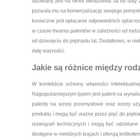
udzielany jest na okres dwudziestu lat od dat
pozwala mu na komercjalizację swojego pomysłu
konieczne jest opłacanie odpowiednich opłat ro
w czasie trwania patentów w zależności od rodz
od dziesięciu do piętnastu lat. Dodatkowo, w ni
datę ważności.
Jakie są różnice między rod
W kontekście ochrony własności intelektualne
Najpopularniejszym typem jest patent na wynala
patenty na wzory przemysłowe oraz wzory użyt
produktu i mogą być ważne przez pięć do piętnas
rozwiązań technicznych i mogą być udzielane 
dostępne w niektórych krajach i oferują krótkote