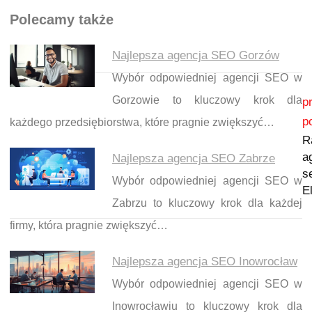
Polecamy także
Najlepsza agencja SEO Gorzów
Wybór odpowiedniej agencji SEO w
Nawigacja wpisu
Gorzowie to kluczowy krok dla
p
p
każdego przedsiębiorstwa, które pragnie zwiększyć…
R
a
Najlepsza agencja SEO Zabrze
s
Wybór odpowiedniej agencji SEO w
E
Zabrzu to kluczowy krok dla każdej
firmy, która pragnie zwiększyć…
Najlepsza agencja SEO Inowrocław
Wybór odpowiedniej agencji SEO w
Inowrocławiu to kluczowy krok dla