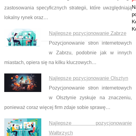
N
zastosowania specyficznych strategii, które uwzględniają
p
lokalny rynek oraz…
K
K
Najlepsze pozycjonowanie Zabrze
Pozycjonowanie stron internetowych
w Zabrzu, podobnie jak w innych
miastach, opiera się na kilku kluczowych…
Najlepsze pozycjonowanie Olsztyn
Pozycjonowanie stron internetowych
w Olsztynie zyskuje na znaczeniu,
ponieważ coraz więcej firm zdaje sobie sprawę…
Najlepsze pozycjonowanie
Wałbrzych