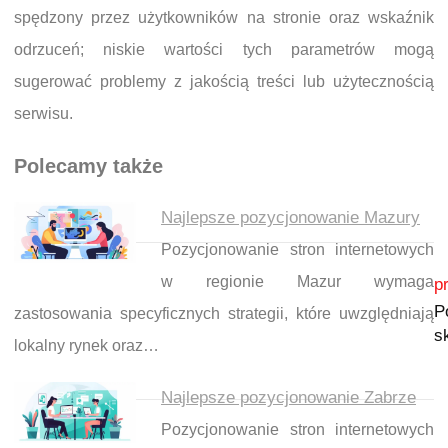
spędzony przez użytkowników na stronie oraz wskaźnik
odrzuceń; niskie wartości tych parametrów mogą
sugerować problemy z jakością treści lub użytecznością
serwisu.
Polecamy także
Najlepsze pozycjonowanie Mazury
Pozycjonowanie stron internetowych
Nawigacja wpisu
w regionie Mazur wymaga
p
P
zastosowania specyficznych strategii, które uwzględniają
s
lokalny rynek oraz…
Najlepsze pozycjonowanie Zabrze
Pozycjonowanie stron internetowych