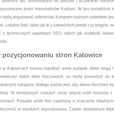
tóra powinna być dostosowana do potrzeb i oczekiwań lokal
wyszukiwane przez mieszkańców Katowic. W tym kontekście ist
także będą angażować odbiorców. Kolejnym ważnym aspektem je
. Lokalne linki, takie jak te z katowickich portali czy blogów
o technicznych aspektach SEO, takich jak szybkość ładowa
ków.
 w pozycjonowaniu stron Katowice
ch w Katowicach można napotkać wiele pułapek, które mogą 
właściwy dobór słów kluczowych, co może prowadzić do br
lokalnymi usługami, dlatego ważne jest, aby słowa kluczowe b
ilnej. W dzisiejszych czasach coraz więcej osób korzysta z
zeniach. Ponadto wiele firm zapomina o znaczeniu lokalnych
idoczność w wynikach wyszukiwania. Często spotykanym błęde