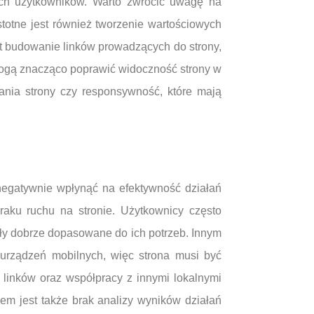
nych użytkowników. Warto zwrócić uwagę na
otne jest również tworzenie wartościowych
st budowanie linków prowadzących do strony,
, mogą znacząco poprawić widoczność strony w
nia strony czy responsywność, które mają
negatywnie wpłynąć na efektywność działań
aku ruchu na stronie. Użytkownicy często
yły dobrze dopasowane do ich potrzeb. Innym
 urządzeń mobilnych, więc strona musi być
 linków oraz współpracy z innymi lokalnymi
m jest także brak analizy wyników działań