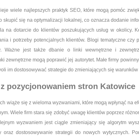
nieje wiele najlepszych praktyk SEO, które mogą pomóc zwię
upić się na optymalizacji lokalnej, co oznacza dodanie informa
la na dotarcie do klientów poszukujących usług w okolicy. Ko
ania i potrzeby potencjalnych klientów. Blogi tematyczne czy
 Ważne jest także dbanie o linki wewnętrzne i zewnętrz
nki zewnętrzne mogą poprawić jej autorytet. Małe firmy powinn
li im dostosowywać strategie do zmieniających się warunków r
 z pozycjonowaniem stron Katowice
ach wiąże się z wieloma wyzwaniami, które mogą wpłynąć na e
ym. Wiele firm stara się zdobyć uwagę klientów poprzez różnor
Kolejnym wyzwaniem jest ciągle zmieniający się algorytm wy
zy oraz dostosowywanie strategii do nowych wytycznych. Po