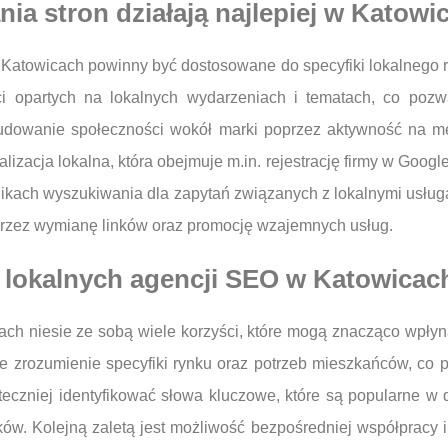
ia stron działają najlepiej w Katowi
 Katowicach powinny być dostosowane do specyfiki lokalnego r
eści opartych na lokalnych wydarzeniach i tematach, co po
udowanie społeczności wokół marki poprzez aktywność na me
malizacja lokalna, która obejmuje m.in. rejestrację firmy w Goo
nikach wyszukiwania dla zapytań związanych z lokalnymi usług
przez wymianę linków oraz promocję wzajemnych usług.
 z lokalnych agencji SEO w Katowicac
ach niesie ze sobą wiele korzyści, które mogą znacząco wpłyn
e zrozumienie specyfiki rynku oraz potrzeb mieszkańców, co p
zniej identyfikować słowa kluczowe, które są popularne w da
w. Kolejną zaletą jest możliwość bezpośredniej współpracy i