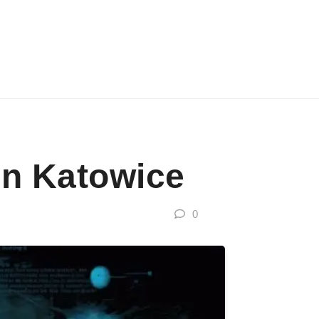
on Katowice
0