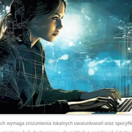
ach wymaga zrozumienia lokalnych uwarunkowań oraz specyfi