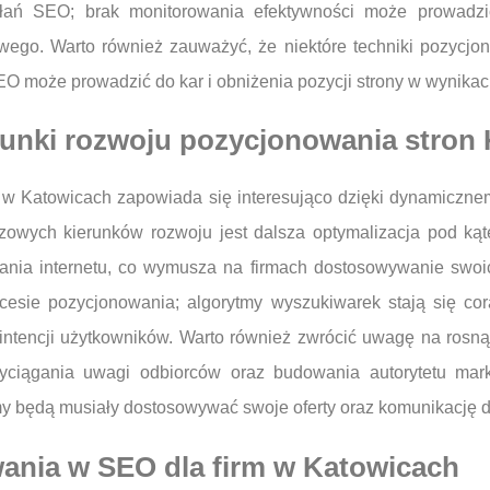
iałań SEO; brak monitorowania efektywności może prowadz
wego. Warto również zauważyć, że niektóre techniki pozycj
SEO może prowadzić do kar i obniżenia pozycji strony w wynika
erunki rozwoju pozycjonowania stron
 w Katowicach zapowiada się interesująco dzięki dynamiczne
zowych kierunków rozwoju jest dalsza optymalizacja pod ką
ania internetu, co wymusza na firmach dostosowywanie swoic
cesie pozycjonowania; algorytmy wyszukiwarek stają się cor
 intencji użytkowników. Warto również zwrócić uwagę na rosną
zyciągania uwagi odbiorców oraz budowania autorytetu mar
rmy będą musiały dostosowywać swoje oferty oraz komunikację d
wania w SEO dla firm w Katowicach