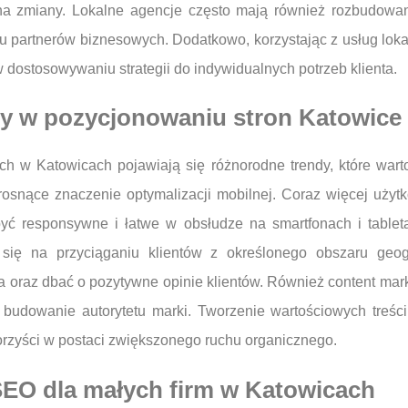
na zmiany. Lokalne agencje często mają również rozbudowan
partnerów biznesowych. Dodatkowo, korzystając z usług lokaln
 dostosowywaniu strategii do indywidualnych potrzeb klienta.
ndy w pozycjonowaniu stron Katowice
ch w Katowicach pojawiają się różnorodne trendy, które wart
rosnące znaczenie optymalizacji mobilnej. Coraz więcej uży
być responsywne i łatwe w obsłudze na smartfonach i tablet
 się na przyciąganiu klientów z określonego obszaru geo
a oraz dbać o pozytywne opinie klientów. Również content marke
udowanie autorytetu marki. Tworzenie wartościowych treści,
orzyści w postaci zwiększonego ruchu organicznego.
 SEO dla małych firm w Katowicach