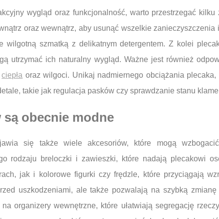
kcyjny wygląd oraz funkcjonalność, warto przestrzegać kilku
zewnątrz oraz wewnątrz, aby usunąć wszelkie zanieczyszczenia
 je wilgotną szmatką z delikatnym detergentem. Z kolei plec
gą utrzymać ich naturalny wygląd. Ważne jest również odpow
ł
ciepła
oraz wilgoci. Unikaj nadmiernego obciążania plecaka
ale, takie jak regulacja pasków czy sprawdzanie stanu klamer
w są obecnie modne
awia się także wiele akcesoriów, które mogą wzbogacić
o rodzaju breloczki i zawieszki, które nadają plecakowi o
ch, jak i kolorowe figurki czy frędzle, które przyciągają w
 przed uszkodzeniami, ale także pozwalają na szybką zmian
a organizery wewnętrzne, które ułatwiają segregację rzecz