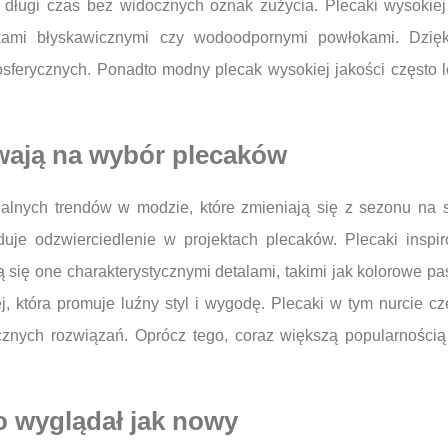
z długi czas bez widocznych oznak zużycia. Plecaki wysokiej
kami błyskawicznymi czy wodoodpornymi powłokami. Dzięk
ferycznych. Ponadto modny plecak wysokiej jakości często le
wają na wybór plecaków
ualnych trendów w modzie, które zmieniają się z sezonu na
duje odzwierciedlenie w projektach plecaków. Plecaki inspi
się one charakterystycznymi detalami, takimi jak kolorowe pas
, która promuje luźny styl i wygodę. Plecaki w tym nurcie c
ycznych rozwiązań. Oprócz tego, coraz większą popularnością
o wyglądał jak nowy