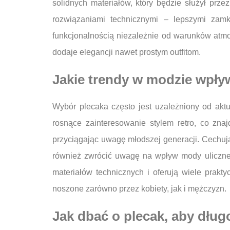
solidnych materiałów, który będzie służył prze
rozwiązaniami technicznymi – lepszymi zam
funkcjonalnością niezależnie od warunków atmos
dodaje elegancji nawet prostym outfitom.
Jakie trendy w modzie wpły
Wybór plecaka często jest uzależniony od akt
rosnące zainteresowanie stylem retro, co znaj
przyciągając uwagę młodszej generacji. Cechują 
również zwrócić uwagę na wpływ mody ulicznej
materiałów technicznych i oferują wiele prakt
noszone zarówno przez kobiety, jak i mężczyzn.
Jak dbać o plecak, aby dług