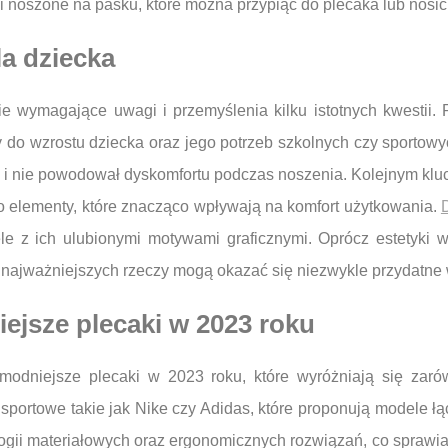
ki noszone na pasku, które można przypiąć do plecaka lub nosi
la dziecka
ie wymagające uwagi i przemyślenia kilku istotnych kwestii.
do wzrostu dziecka oraz jego potrzeb szkolnych czy sportowyc
ach i nie powodował dyskomfortu podczas noszenia. Kolejnym k
o elementy, które znacząco wpływają na komfort użytkowania.
le z ich ulubionymi motywami graficznymi. Oprócz estetyki w
najważniejszych rzeczy mogą okazać się niezwykle przydatne
iejsze plecaki w 2023 roku
jmodniejsze plecaki w 2023 roku, które wyróżniają się zaró
sportowe takie jak Nike czy Adidas, które proponują modele łą
logii materiałowych oraz ergonomicznych rozwiązań, co sprawia