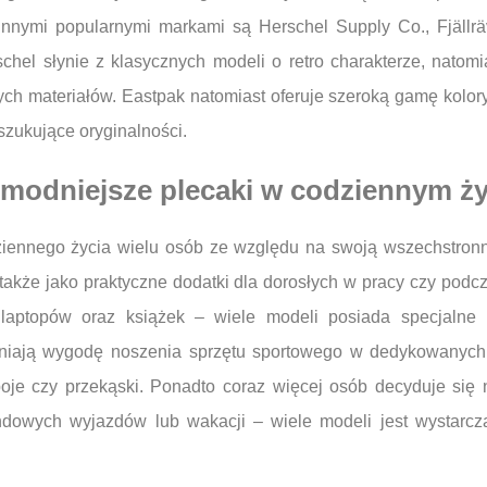
 Innymi popularnymi markami są Herschel Supply Co., Fjäll
rschel słynie z klasycznych modeli o retro charakterze, natomi
ch materiałów. Eastpak natomiast oferuje szeroką gamę kolor
szukujące oryginalności.
jmodniejsze plecaki w codziennym ży
ziennego życia wielu osób ze względu na swoją wszechstronno
e także jako praktyczne dodatki dla dorosłych w pracy czy pod
 laptopów oraz książek – wiele modeli posiada specjalne
eniają wygodę noszenia sprzętu sportowego w dedykowanych 
oje czy przekąski. Ponadto coraz więcej osób decyduje się 
dowych wyjazdów lub wakacji – wiele modeli jest wystarcza