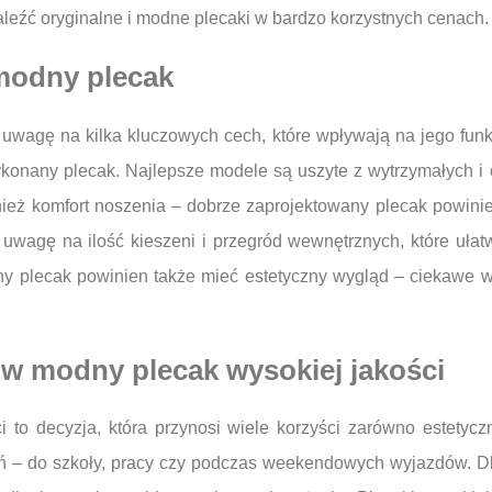
leźć oryginalne i modne plecaki w bardzo korzystnych cenach.
modny plecak
 uwagę na kilka kluczowych cech, które wpływają na jego funk
 wykonany plecak. Najlepsze modele są uszyte z wytrzymałych i
nież komfort noszenia – dobrze zaprojektowany plecak powin
wagę na ilość kieszeni i przegród wewnętrznych, które ułatw
y plecak powinien także mieć estetyczny wygląd – ciekawe w
w modny plecak wysokiej jakości
to decyzja, która przynosi wiele korzyści zarówno estetyczn
ień – do szkoły, pracy czy podczas weekendowych wyjazdów. 