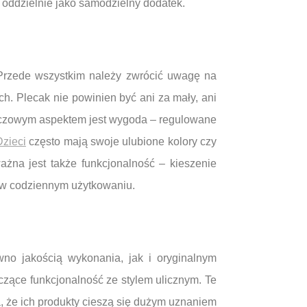
ć oddzielnie jako samodzielny dodatek.
 Przede wszystkim należy zwrócić uwagę na
h. Plecak nie powinien być ani za mały, ani
luczowym aspektem jest wygoda – regulowane
Dzieci
często mają swoje ulubione kolory czy
ażna jest także funkcjonalność – kieszenie
 w codziennym użytkowaniu.
wno jakością wykonania, jak i oryginalnym
czące funkcjonalność ze stylem ulicznym. Te
, że ich produkty cieszą się dużym uznaniem