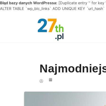
Błąd bazy danych WordPressa:
[Duplicate entry '' for key 
ALTER TABLE `wp_blc_links` ADD UNIQUE KEY `url_hash` (
Skip to content
Najmodniejs