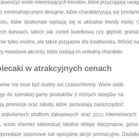
ważyć wiele interesujących trendów, które przyciągają uwagę
o minimalistycznym designie, które charakteryzują się prostym
beżu, które doskonale wpisują się w aktualne trendy mody. 
ych barwach, takich jak zieleń butelkowa czy głęboki grana
nie tylko modne, ale także przyjazne dla środowiska. Wśród n
zy metalowe akcenty, które nadają im unikalny charakter.
plecaki w atrakcyjnych cenach
enie nie musi być trudny ani czasochłonny. Wiele osób
tęp do szerokiej gamy produktów z różnych sklepów na
ją promocje oraz rabaty, które pozwalają zaoszczędzić
ty popularnych platform zakupowych oraz
stron
internetowych 
, warto również odwiedzać lokalne sklepy stacjonarne, gdzi
yprzedaże sezonowe lub specjalne akcje promocyjne. Dodat