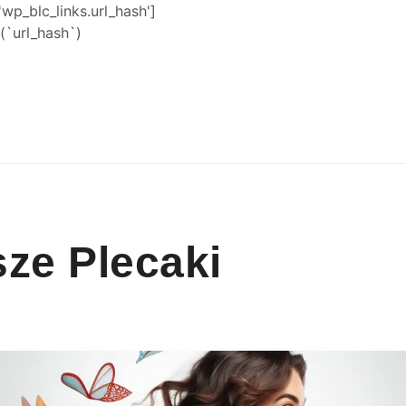
'wp_blc_links.url_hash']
`url_hash`)
ze Plecaki