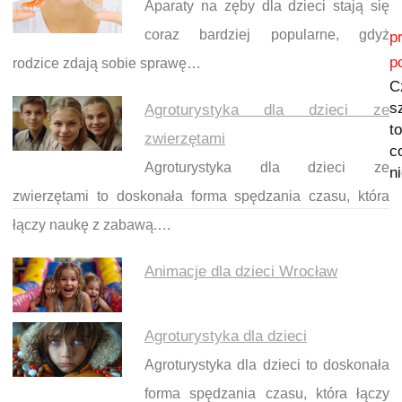
Aparaty na zęby dla dzieci stają się
Nawigacja wpisu
coraz bardziej popularne, gdyż
p
p
rodzice zdają sobie sprawę…
C
s
Agroturystyka dla dzieci ze
t
zwierzętami
c
Agroturystyka dla dzieci ze
n
zwierzętami to doskonała forma spędzania czasu, która
łączy naukę z zabawą.…
Animacje dla dzieci Wrocław
Agroturystyka dla dzieci
Agroturystyka dla dzieci to doskonała
forma spędzania czasu, która łączy