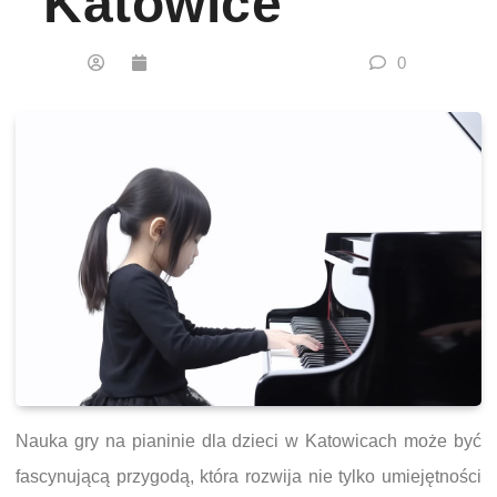
Katowice
0
Nauka gry na pianinie dla dzieci w Katowicach może być
fascynującą przygodą, która rozwija nie tylko umiejętności