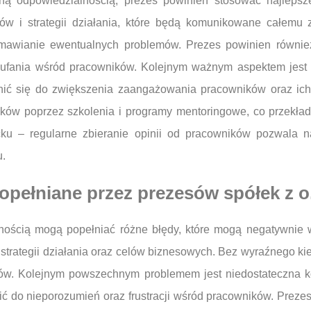
ną odpowiedzialnością, prezes powinien stosować najlepsze
lów i strategii działania, które będą komunikowane całemu
awianie ewentualnych problemów. Prezes powinien również 
ufania wśród pracowników. Kolejnym ważnym aspektem jest ro
nić się do zwiększenia zaangażowania pracowników oraz ich s
ków poprzez szkolenia i programy mentoringowe, co przekłada
u – regularne zbieranie opinii od pracowników pozwala n
u.
popełniane przez prezesów spółek z o
nością mogą popełniać różne błędy, które mogą negatywnie 
 strategii działania oraz celów biznesowych. Bez wyraźnego kie
któw. Kolejnym powszechnym problemem jest niedostateczna 
ć do nieporozumień oraz frustracji wśród pracowników. Preze