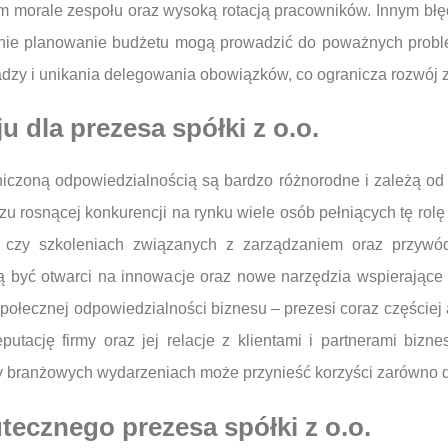
im morale zespołu oraz wysoką rotacją pracowników. Innym bł
dnie planowanie budżetu mogą prowadzić do poważnych proble
ładzy i unikania delegowania obowiązków, co ogranicza rozwój 
 dla prezesa spółki z o.o.
iczoną odpowiedzialnością są bardzo różnorodne i zależą od w
liczu rosnącej konkurencji na rynku wiele osób pełniących tę ro
h czy szkoleniach związanych z zarządzaniem oraz przywó
ą być otwarci na innowacje oraz nowe narzędzia wspierające p
ołecznej odpowiedzialności biznesu – prezesi coraz częściej 
utację firmy oraz jej relacje z klientami i partnerami bizn
branżowych wydarzeniach może przynieść korzyści zarówno dla p
tecznego prezesa spółki z o.o.