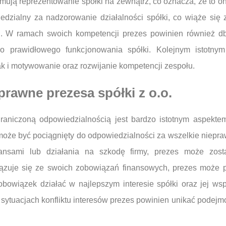
ują reprezentowanie spółki na zewnątrz, co oznacza, że to o
edzialny za nadzorowanie działalności spółki, co wiąże się
ch. W ramach swoich kompetencji prezes powinien również d
do prawidłowego funkcjonowania spółki. Kolejnym istotny
ak i motywowanie oraz rozwijanie kompetencji zespołu.
prawne prezesa spółki z o.o.
aniczoną odpowiedzialnością jest bardzo istotnym aspektem
może być pociągnięty do odpowiedzialności za wszelkie niepra
ansami lub działania na szkodę firmy, prezes może zost
iązuje się ze swoich zobowiązań finansowych, prezes może p
obowiązek działać w najlepszym interesie spółki oraz jej w
sytuacjach konfliktu interesów prezes powinien unikać podejmo