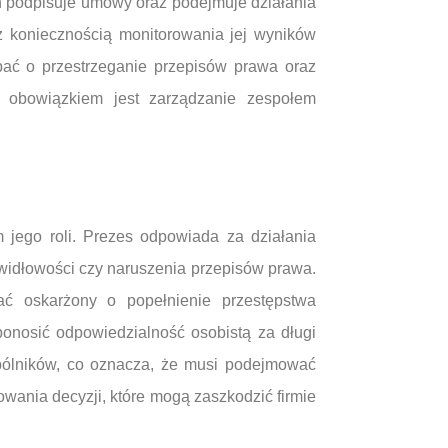
n podpisuje umowy oraz podejmuje działania
 z koniecznością monitorowania jej wyników
bać o przestrzeganie przepisów prawa oraz
m obowiązkiem jest zarządzanie zespołem
 jego roli. Prezes odpowiada za działania
widłowości czy naruszenia przepisów prawa.
ać oskarżony o popełnienie przestępstwa
onosić odpowiedzialność osobistą za długi
spólników, co oznacza, że musi podejmować
wania decyzji, które mogą zaszkodzić firmie