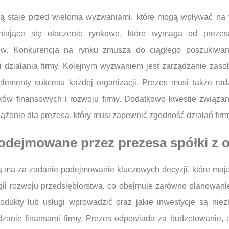
ią staje przed wieloma wyzwaniami, które mogą wpływać na f
iające się otoczenie rynkowe, które wymaga od prezesa 
ów. Konkurencja na rynku zmusza do ciągłego poszukiwan
i działania firmy. Kolejnym wyzwaniem jest zarządzanie za
lementy sukcesu każdej organizacji. Prezes musi także rad
ków finansowych i rozwoju firmy. Dodatkowo kwestie związa
iążenie dla prezesa, który musi zapewnić zgodność działań fi
odejmowane przez prezesa spółki z o
ą ma za zadanie podejmowanie kluczowych decyzji, które mają
egii rozwoju przedsiębiorstwa, co obejmuje zarówno planowanie
produkty lub usługi wprowadzić oraz jakie inwestycje są ni
dzanie finansami firmy. Prezes odpowiada za budżetowanie, 