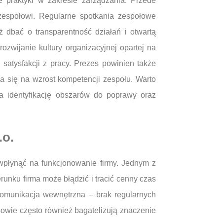
 praktyki w zakresie zarządzania. Przede
 zespołowi. Regularne spotkania zespołowe
dbać o transparentność działań i otwartą
zwijanie kultury organizacyjnej opartej na
atysfakcji z pracy. Prezes powinien także
 się na wzrost kompetencji zespołu. Warto
a identyfikację obszarów do poprawy oraz
.o.
wpłynąć na funkcjonowanie firmy. Jednym z
runku firma może błądzić i tracić cenny czas
komunikacja wewnętrzna – brak regularnych
sowie często również bagatelizują znaczenie