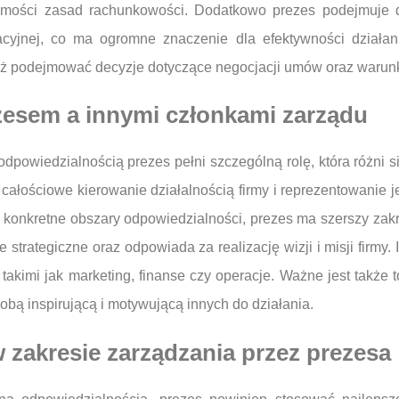
omości zasad rachunkowości. Dodatkowo prezes podejmuje d
cyjnej, co ma ogromne znaczenie dla efektywności działania
eż podejmować decyzje dotyczące negocjacji umów oraz warun
ezesem a innymi członkami zarządu
odpowiedzialnością prezes pełni szczególną rolę, która różni 
całościowe kierowanie działalnością firmy i reprezentowanie j
konkretne obszary odpowiedzialności, prezes ma szerszy zakr
strategiczne oraz odpowiada za realizację wizji i misji firmy
akimi jak marketing, finanse czy operacje. Ważne jest także to
bą inspirującą i motywującą innych do działania.
w zakresie zarządzania przez prezesa