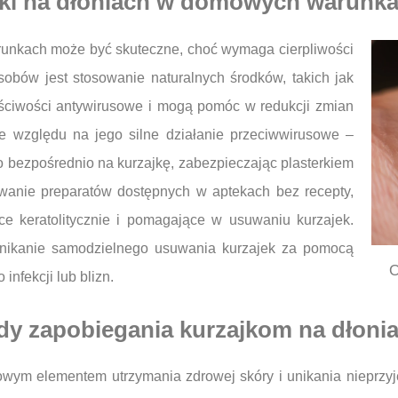
ajki na dłoniach w domowych warunk
unkach może być skuteczne, choć wymaga cierpliwości
obów jest stosowanie naturalnych środków, takich jak
łaściwości antywirusowe i mogą pomóc w redukcji zmian
e względu na jego silne działanie przeciwwirusowe –
 bezpośrednio na kurzajkę, zabezpieczając plasterkiem
owanie preparatów dostępnych w aptekach bez recepty,
ce keratolitycznie i pomagające w usuwaniu kurzajek.
unikanie samodzielnego usuwania kurzajek za pomocą
O
infekcji lub blizn.
ody zapobiegania kurzajkom na dłoni
zowym elementem utrzymania zdrowej skóry i unikania nieprzy