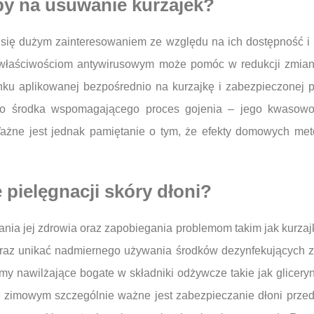
y na usuwanie kurzajek?
ię dużym zainteresowaniem ze względu na ich dostępność i ni
im właściwościom antywirusowym może pomóc w redukcji zmian
ku aplikowanej bezpośrednio na kurzajkę i zabezpieczonej p
ko środka wspomagającego proces gojenia – jego kwasow
ażne jest jednak pamiętanie o tym, że efekty domowych me
 pielęgnacji skóry dłoni?
mania jej zdrowia oraz zapobiegania problemom takim jak kurza
oraz unikać nadmiernego używania środków dezynfekujących z
my nawilżające bogate w składniki odżywcze takie jak glicery
e zimowym szczególnie ważne jest zabezpieczanie dłoni prze