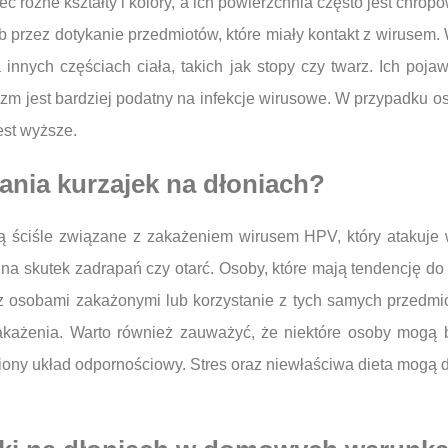
 różne kształty i kolory, a ich powierzchnia często jest chrop
b przez dotykanie przedmiotów, które miały kontakt z wirusem.
 innych częściach ciała, takich jak stopy czy twarz. Ich po
m jest bardziej podatny na infekcje wirusowe. W przypadku osó
est wyższe.
ania kurzajek na dłoniach?
ą ściśle związane z zakażeniem wirusem HPV, który atakuje 
a skutek zadrapań czy otarć. Osoby, które mają tendencję do 
z osobami zakażonymi lub korzystanie z tych samych przedmio
akażenia. Warto również zauważyć, że niektóre osoby mogą b
iony układ odpornościowy. Stres oraz niewłaściwa dieta mogą