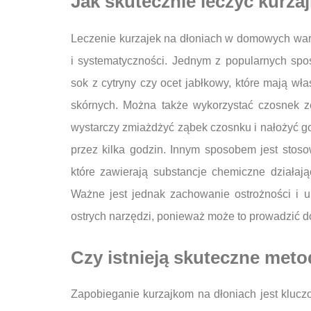
Jak skutecznie leczyć kurz
Leczenie kurzajek na dłoniach w domowych war
i systematyczności. Jednym z popularnych spos
sok z cytryny czy ocet jabłkowy, które mają w
skórnych. Można także wykorzystać czosnek z
wystarczy zmiażdżyć ząbek czosnku i nałożyć go
przez kilka godzin. Innym sposobem jest stos
które zawierają substancje chemiczne działają
Ważne jest jednak zachowanie ostrożności i 
ostrych narzędzi, ponieważ może to prowadzić do 
Czy istnieją skuteczne met
Zapobieganie kurzajkom na dłoniach jest kluc