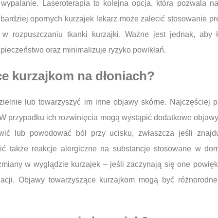
 wypalanie. Laseroterapia to kolejna opcja, która pozwala 
bardziej opornych kurzajek lekarz może zalecić stosowanie 
ją w rozpuszczaniu tkanki kurzajki. Ważne jest jednak, ab
pieczeństwo oraz minimalizuje ryzyko powikłań.
ce kurzajkom na dłoniach?
elnie lub towarzyszyć im inne objawy skórne. Najczęściej po
 W przypadku ich rozwinięcia mogą wystąpić dodatkowe objawy 
wić lub powodować ból przy ucisku, zwłaszcza jeśli znaj
ć także reakcje alergiczne na substancje stosowane w do
miany w wyglądzie kurzajek – jeśli zaczynają się one powięks
uacji. Objawy towarzyszące kurzajkom mogą być różnorodne 