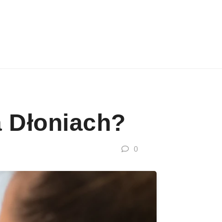
a Dłoniach?
0