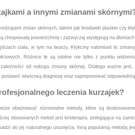
rzajkami a innymi zmianami skórnymi
rodzajami zmian skórnych, takimi jak brodawki płaskie czy kły
ą chropowatą powierzchnię i zazwyczaj występują na dłoniach
zęściach ciała, w tym na twarzy. Kłykciny natomiast to zm
łciowych. Różnice te są istotne nie tylko z punktu widzenia
ależności od rodzaju zmiany skórnej. Dlatego ważne jest, 
e postawić właściwą diagnozę oraz zaproponować odpowiednią
rofesjonalnego leczenia kurzajek?
 może obejmować różnorodne metody, które są dostosowane
ściej stosowanych metod jest krioterapia, polegająca na zamr
adzi do jej naturalnego usunięcia. Inną popularną metodą jest