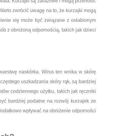
owata. Kurzajki są zaraźliwe i mogą przenosić
 Warto zwrócić uwagę na to, że kurzajki mogą
jawienie się może być związane z osłabionym
b z obniżoną odpornością, takich jak dzieci
warstwę naskórka. Wirus ten wnika w skórę
częstego uszkadzania skóry rąk, są bardziej
tów codziennego użytku, takich jak ręczniki
yć bardziej podatne na rozwój kurzajek ze
 dodatkowo wpływać na obniżenie odporności