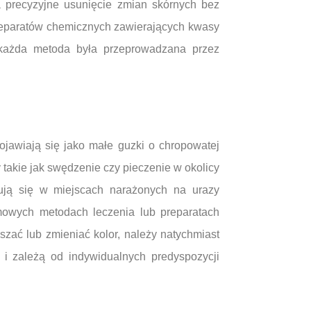
na precyzyjne usunięcie zmian skórnych bez
preparatów chemicznych zawierających kwasy
y każda metoda była przeprowadzana przez
jawiają się jako małe guzki o chropowatej
takie jak swędzenie czy pieczenie w okolicy
dują się w miejscach narażonych na urazy
mowych metodach leczenia lub preparatach
zać lub zmieniać kolor, należy natychmiast
i zależą od indywidualnych predyspozycji