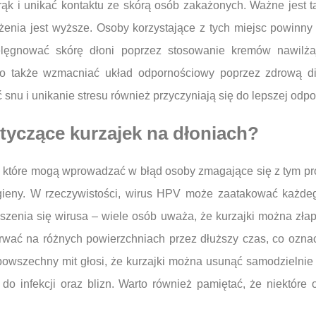
ąk i unikać kontaktu ze skórą osób zakażonych. Ważne jest ta
ażenia jest wyższe. Osoby korzystające z tych miejsc powinn
ielęgnować skórę dłoni poprzez stosowanie kremów nawilż
to także wzmacniać układ odpornościowy poprzez zdrową di
 snu i unikanie stresu również przyczyniają się do lepszej odp
otyczące kurzajek na dłoniach?
w, które mogą wprowadzać w błąd osoby zmagające się z tym pr
igieny. W rzeczywistości, wirus HPV może zaatakować każdego
szenia się wirusa – wiele osób uważa, że kurzajki można złap
wać na różnych powierzchniach przez dłuższy czas, co oznac
powszechny mit głosi, że kurzajki można usunąć samodzielnie
do infekcji oraz blizn. Warto również pamiętać, że niektóre o