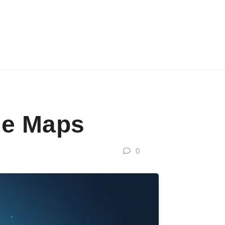
le Maps
0