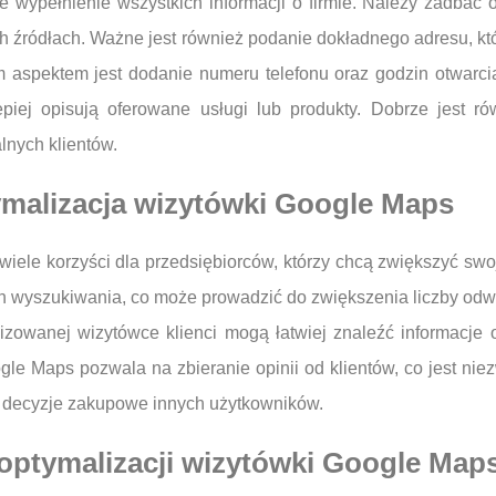
e wypełnienie wszystkich informacji o firmie. Należy zadbać 
ych źródłach. Ważne jest również podanie dokładnego adresu, k
aspektem jest dodanie numeru telefonu oraz godzin otwarcia,
lepiej opisują oferowane usługi lub produkty. Dobrze jest ró
lnych klientów.
ymalizacja wizytówki Google Maps
iele korzyści dla przedsiębiorców, którzy chcą zwiększyć sw
 wyszukiwania, co może prowadzić do zwiększenia liczby odwi
lizowanej wizytówce klienci mogą łatwiej znaleźć informacje o
gle Maps pozwala na zbieranie opinii od klientów, co jest nie
 decyzje zakupowe innych użytkowników.
 optymalizacji wizytówki Google Map