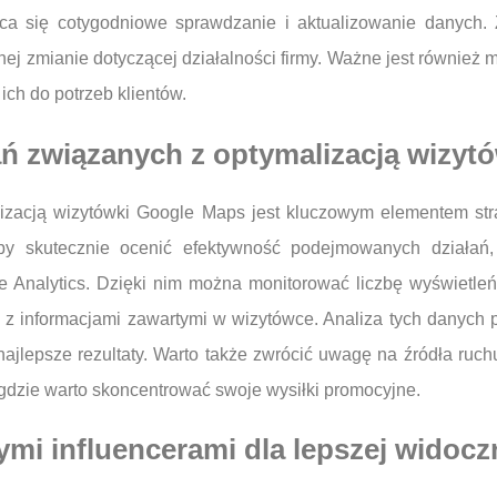
leca się cotygodniowe sprawdzanie i aktualizowanie danych. Z
otnej zmianie dotyczącej działalności firmy. Ważne jest równie
ch do potrzeb klientów.
łań związanych z optymalizacją wizy
izacją wizytówki Google Maps jest kluczowym elementem strat
y skutecznie ocenić efektywność podejmowanych działań, 
Analytics. Dzięki nim można monitorować liczbę wyświetleń w
w z informacjami zawartymi w wizytówce. Analiza tych danych p
najlepsze rezultaty. Warto także zwrócić uwagę na źródła ruch
 gdzie warto skoncentrować swoje wysiłki promocyjne.
mi influencerami dla lepszej widocz