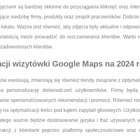
jęciami są bardziej skłonne do przyciągania kliknięć oraz inte
iające siedzibę firmy, produkty oraz zespół pracowników. Dobr
lokalu. Ważne jest również, aby zdjęcia były aktualne i odpow
istością może prowadzić do rozczarowania klientów. Warto r
 zadowolonych klientów.
acji wizytówki Google Maps na 2024 
ików ewoluują, zmieniają się również trendy związane z optym
a personalizację doświadczeń użytkowników. Firmy będą
wanie spersonalizowanych rekomendacji i promocji. Również 
ię na optymalizacji treści pod kątem zapytań głosowych. Użytko
latego ważne będzie dostosowanie języka i fraz używanych 
akcji z klientami poprzez platformy społecznościowe oraz