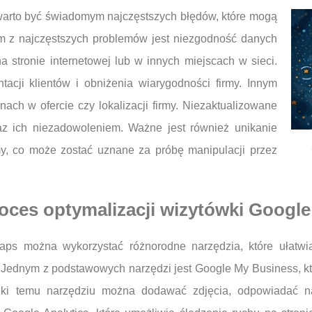
warto być świadomym najczęstszych błędów, które mogą
m z najczęstszych problemów jest niezgodność danych
 stronie internetowej lub w innych miejscach w sieci.
acji klientów i obniżenia wiarygodności firmy. Innym
nach w ofercie czy lokalizacji firmy. Niezaktualizowane
az ich niezadowoleniem. Ważne jest również unikanie
y, co może zostać uznane za próbę manipulacji przez
roces optymalizacji wizytówki Googl
aps można wykorzystać różnorodne narzędzia, które ułatwia
 Jednym z podstawowych narzędzi jest Google My Business, kt
ęki temu narzędziu można dodawać zdjęcia, odpowiadać na