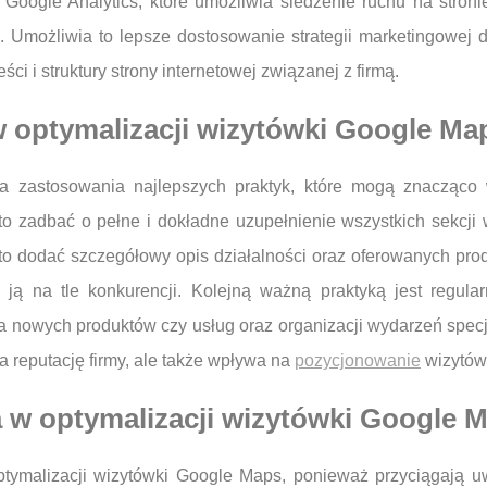
Google Analytics, które umożliwia śledzenie ruchu na stron
. Umożliwia to lepsze dostosowanie strategii marketingowej d
ci i struktury strony internetowej związanej z firmą.
 w optymalizacji wizytówki Google Ma
 zastosowania najlepszych praktyk, które mogą znacząco 
 zadbać o pełne i dokładne uzupełnienie wszystkich sekcji 
rto dodać szczegółowy opis działalności oraz oferowanych prod
ą ją na tle konkurencji. Kolejną ważną praktyką jest regula
a nowych produktów czy usług oraz organizacji wydarzeń specj
wia reputację firmy, ale także wpływa na
pozycjonowanie
wizytów
a w optymalizacji wizytówki Google 
ptymalizacji wizytówki Google Maps, ponieważ przyciągają u