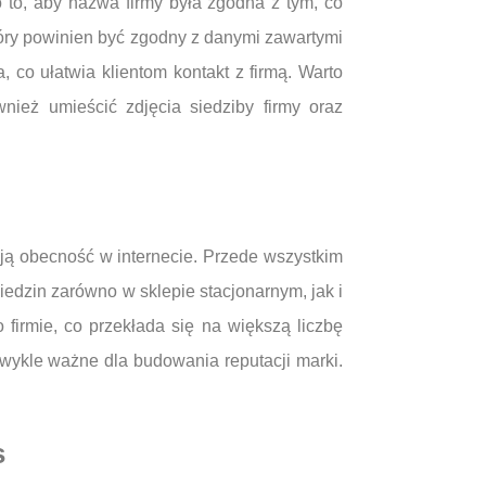
o to, aby nazwa firmy była zgodna z tym, co
tóry powinien być zgodny z danymi zawartymi
 co ułatwia klientom kontakt z firmą. Warto
wnież umieścić zdjęcia siedziby firmy oraz
oją obecność w internecie. Przede wszystkim
edzin zarówno w sklepie stacjonarnym, jak i
 firmie, co przekłada się na większą liczbę
zwykle ważne dla budowania reputacji marki.
s