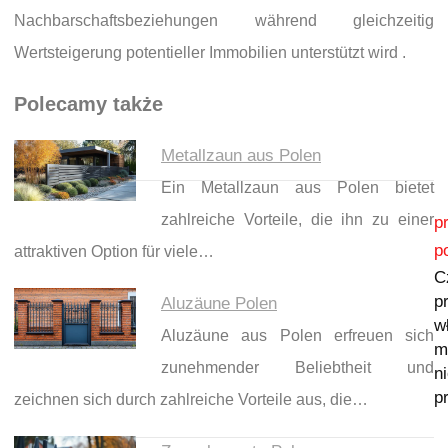
Nachbarschaftsbeziehungen während gleichzeitig
Wertsteigerung potentieller Immobilien unterstützt wird .
Polecamy także
Metallzaun aus Polen
Ein Metallzaun aus Polen bietet
Nawigacja wpisu
zahlreiche Vorteile, die ihn zu einer
p
p
attraktiven Option für viele…
C
p
Aluzäune Polen
w
Aluzäune aus Polen erfreuen sich
m
zunehmender Beliebtheit und
n
p
zeichnen sich durch zahlreiche Vorteile aus, die…