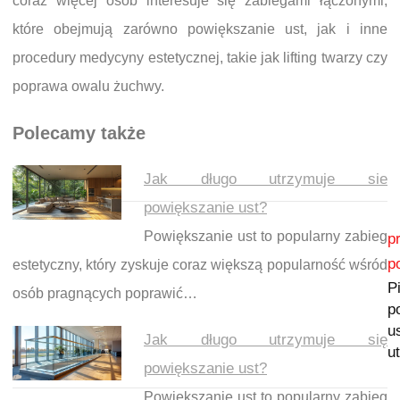
coraz więcej osób interesuje się zabiegami łączonymi,
które obejmują zarówno powiększanie ust, jak i inne
procedury medycyny estetycznej, takie jak lifting twarzy czy
poprawa owalu żuchwy.
Polecamy także
Jak długo utrzymuje sie
powiększanie ust?
Nawigacja wpisu
Powiększanie ust to popularny zabieg
p
p
estetyczny, który zyskuje coraz większą popularność wśród
P
osób pragnących poprawić…
p
us
Jak długo utrzymuje się
u
powiększanie ust?
Powiększanie ust to popularny zabieg