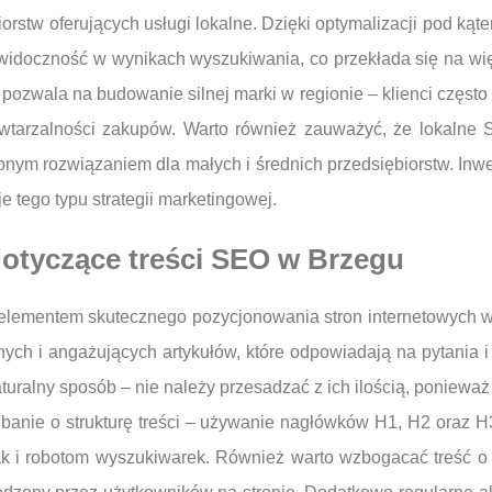
biorstw oferujących usługi lokalne. Dzięki optymalizacji pod kąt
doczność w wynikach wyszukiwania, co przekłada się na więk
zwala na budowanie silnej marki w regionie – klienci często pr
powtarzalności zakupów. Warto również zauważyć, że lokalne
pnym rozwiązaniem dla małych i średnich przedsiębiorstw. In
 tego typu strategii marketingowej.
 dotyczące treści SEO w Brzegu
elementem skutecznego pozycjonowania stron internetowych w 
ych i angażujących artykułów, które odpowiadają na pytania i
uralny sposób – nie należy przesadzać z ich ilością, poniew
t dbanie o strukturę treści – używanie nagłówków H1, H2 oraz 
k i robotom wyszukiwarek. Również warto wzbogacać treść o mul