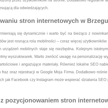
pędzony przez użytkowników na stronie. Dodatkowo regularne a
resującą dla odwiedzających.
owaniu stron internetowych w Brzeg
zmieniają się dynamicznie i warto być na bieżąco z nowinka
ów jest rosnąca rola mobilności – coraz więcej użytkowników 
m urządzeń mobilnych staje się niezbędna. Kolejnym istotnym t
ytmy wyszukiwarek. Warto zwrócić uwagę na personalizację wy
wartościowe i angażujące materiały. Również lokalne SEO nabi
ch fraz oraz rejestracji w Google Moja Firma. Dodatkowo rośn
kich jak Facebook czy Instagram może wspierać działania SE
 z pozycjonowaniem stron interneto