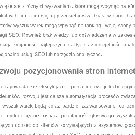
 wiąże się z różnymi wyzwaniami, które mogą wpłynąć na ef
okalnych firm – im więcej przedsiębiorstw działa w danej bra
ytmów wyszukiwarek mogą wpłynąć na ranking Twojej strony 
ategii SEO. Również brak wiedzy lub doświadczenia w zakres
ymaga znajomości najlepszych praktyk oraz umiejętności ana
sjonalne usługi SEO lub narzędzia analityczne.
rozwoju pozycjonowania stron intern
ch zapowiada się ekscytująco i pełna innowacji technologi
kierunków rozwoju jest dalsza automatyzacja procesów związa
my wyszukiwarek będą coraz bardziej zaawansowane, co ozna
ym trendem będzie rosnąca popularność głosowego wyszuki
ących dotrzeć do klientów korzystających z asystentów głoso
miał ogromny wpływ na strategie SEO – responsywność oraz s