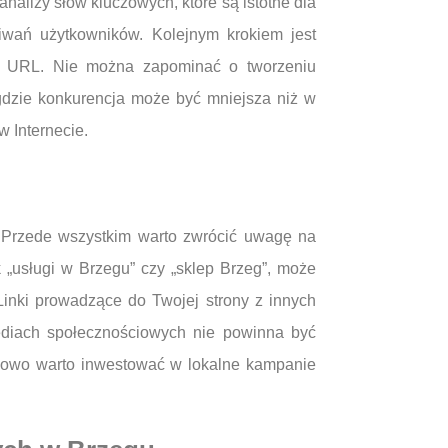
alizy słów kluczowych, które są istotne dla
kiwań użytkowników. Kolejnym krokiem jest
ura URL. Nie można zapominać o tworzeniu
 gdzie konkurencja może być mniejsza niż w
 Internecie.
. Przede wszystkim warto zwrócić uwagę na
 „usługi w Brzegu” czy „sklep Brzeg”, może
inki prowadzące do Twojej strony z innych
ediach społecznościowych nie powinna być
tkowo warto inwestować w lokalne kampanie