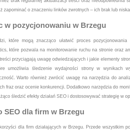
eż brak regularnej aktualizacji treści oraz nieodpowiednia 
zapominać o znaczeniu linków zwrotnych – ich brak lub niska j
c w pozycjonowaniu w Brzegu
ędzi, które mogą znacząco ułatwić proces pozycjonowania
ytics, które pozwala na monitorowanie ruchu na stronie oraz 
 treści przyciągają uwagę odwiedzających i jakie elementy s
re umożliwia śledzenie wydajności strony w wynikach wy
czność. Warto również zwrócić uwagę na narzędzia do anali
ych fraz oraz ocenie konkurencji. Dodatkowo narzędzia do moni
żąco śledzić efekty działań SEO i dostosowywać strategię w op
go SEO dla firm w Brzegu
 korzyści dla firm działających w Brzegu. Przede wszystkim po