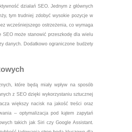
ektywność działań SEO. Jednym z głównych
nży, tym trudniej zdobyć wysokie pozycje w
bez wcześniejszego ostrzeżenia, co wymaga
ie SEO może stanowić przeszkodę dla wielu
lizy danych. Dodatkowo ograniczone budżety
etowych
cznych, które będą miały wpływ na sposób
nych z SEO dzięki wykorzystaniu sztucznej
cza większy nacisk na jakość treści oraz
wania – optymalizacja pod kątem zapytań
wych takich jak Siri czy Google Assistant.
zybkość ładowania stron będą kluczowe dla