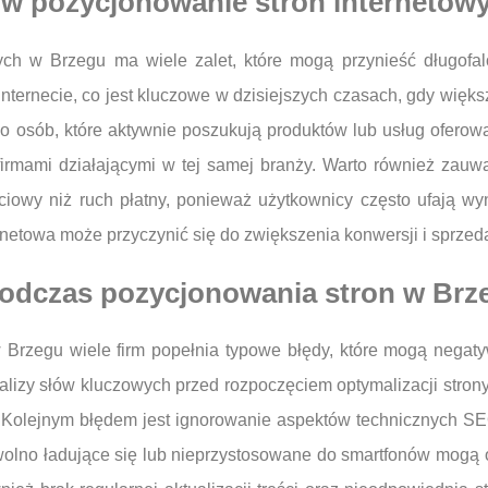
 w pozycjonowanie stron internetow
ych w Brzegu ma wiele zalet, które mogą przynieść długofa
ternecie, co jest kluczowe w dzisiejszych czasach, gdy większ
 osób, które aktywnie poszukują produktów lub usług oferowa
irmami działającymi w tej samej branży. Warto również zauw
ciowy niż ruch płatny, ponieważ użytkownicy często ufają w
etowa może przyczynić się do zwiększenia konwersji i sprzed
 podczas pozycjonowania stron w Brz
 Brzegu wiele firm popełnia typowe błędy, które mogą negat
alizy słów kluczowych przed rozpoczęciem optymalizacji stron
e. Kolejnym błędem jest ignorowanie aspektów technicznych SE
olno ładujące się lub nieprzystosowane do smartfonów mogą o