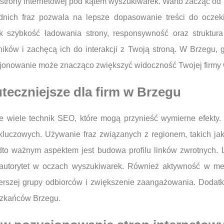
trony internetowej pod kątem wyszukiwarek. Warto zacząć od an
iednich fraz pozwala na lepsze dopasowanie treści do ocze
ak szybkość ładowania strony, responsywność oraz strukt
wników i zachęcą ich do interakcji z Twoją stroną. W Brzegu,
onowanie może znacząco zwiększyć widoczność Twojej firmy w
uteczniejsze dla firm w Brzegu
e wiele technik SEO, które mogą przynieść wymierne efekty
 kluczowych. Używanie fraz związanych z regionem, takich jak
dto ważnym aspektem jest budowa profilu linków zwrotnych. L
 autorytet w oczach wyszukiwarek. Również aktywność w m
zerszej grupy odbiorców i zwiększenie zaangażowania. Doda
szkańców Brzegu.