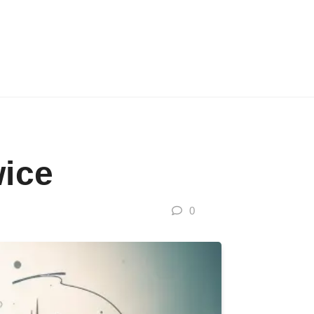
ice
0