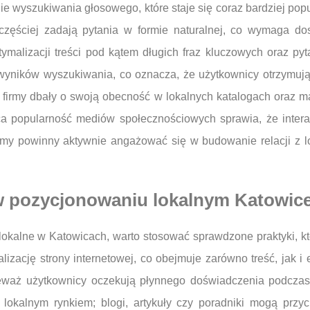
ie wyszukiwania głosowego, które staje się coraz bardziej pop
 częściej zadają pytania w formie naturalnej, co wymaga d
malizacji treści pod kątem długich fraz kluczowych oraz pyt
 wyników wyszukiwania, co oznacza, że użytkownicy otrzymują 
by firmy dbały o swoją obecność w lokalnych katalogach oraz
 popularność mediów społecznościowych sprawia, że interakcj
irmy powinny aktywnie angażować się w budowanie relacji z 
i w pozycjonowaniu lokalnym Katowic
okalne w Katowicach, warto stosować sprawdzone praktyki, k
zację strony internetowej, co obejmuje zarówno treść, jak i 
eważ użytkownicy oczekują płynnego doświadczenia podczas p
 lokalnym rynkiem; blogi, artykuły czy poradniki mogą przy