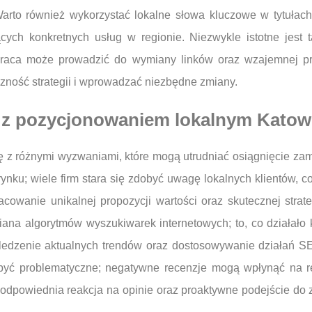
rto również wykorzystać lokalne słowa kluczowe w tytułach
ych konkretnych usług w regionie. Niezwykle istotne jest t
łpraca może prowadzić do wymiany linków oraz wzajemnej p
zność strategii i wprowadzać niezbędne zmiany.
e z pozycjonowaniem lokalnym Katow
ę z różnymi wyzwaniami, które mogą utrudniać osiągnięcie za
nku; wiele firm stara się zdobyć uwagę lokalnych klientów, co
racowanie unikalnej propozycji wartości oraz skutecznej strat
ana algorytmów wyszukiwarek internetowych; to, co działało k
śledzenie aktualnych trendów oraz dostosowywanie działań S
być problematyczne; negatywne recenzje mogą wpłynąć na re
 odpowiednia reakcja na opinie oraz proaktywne podejście do