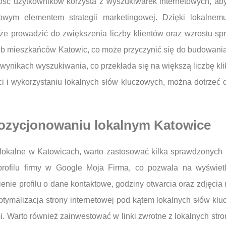
ość użytkowników korzysta z wyszukiwarek internetowych, aby 
owym elementem strategii marketingowej. Dzięki lokalne
że prowadzić do zwiększenia liczby klientów oraz wzrostu sp
b mieszkańców Katowic, co może przyczynić się do budowania lo
nikach wyszukiwania, co przekłada się na większą liczbę klikn
ści i wykorzystaniu lokalnych słów kluczowych, można dotrze
pozycjonowaniu lokalnym Katowice
lokalne w Katowicach, warto zastosować kilka sprawdzonych 
profilu firmy w Google Moja Firma, co pozwala na wyświetl
nie profilu o dane kontaktowe, godziny otwarcia oraz zdjęci
ptymalizacja strony internetowej pod kątem lokalnych słów klu
 Warto również zainwestować w linki zwrotne z lokalnych str