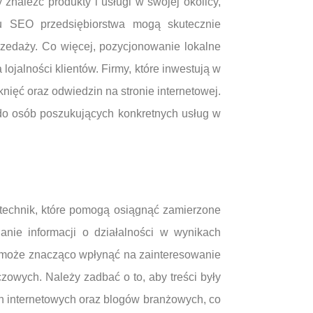
znaleźć produkty i usługi w swojej okolicy,
mu SEO przedsiębiorstwa mogą skutecznie
rzedaży. Co więcej, pozycjonowanie lokalne
jalności klientów. Firmy, które inwestują w
ięć oraz odwiedzin na stronie internetowej.
ć do osób poszukujących konkretnych usług w
technik, które pomogą osiągnąć zamierzone
anie informacji o działalności w wynikach
a może znacząco wpłynąć na zainteresowanie
czowych. Należy zadbać o to, aby treści były
on internetowych oraz blogów branżowych, co