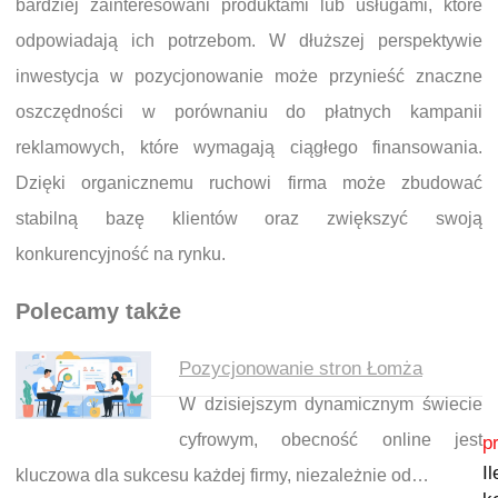
bardziej zainteresowani produktami lub usługami, które
odpowiadają ich potrzebom. W dłuższej perspektywie
inwestycja w pozycjonowanie może przynieść znaczne
oszczędności w porównaniu do płatnych kampanii
reklamowych, które wymagają ciągłego finansowania.
Dzięki organicznemu ruchowi firma może zbudować
stabilną bazę klientów oraz zwiększyć swoją
konkurencyjność na rynku.
Polecamy także
Pozycjonowanie stron Łomża
W dzisiejszym dynamicznym świecie
Nawigacja wpisu
cyfrowym, obecność online jest
p
I
kluczowa dla sukcesu każdej firmy, niezależnie od…