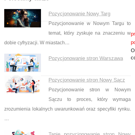
Pozycjonowanie Nowy Targ
Pozycjonowanie w Nowym Targu to
Nawigacja wpisu
temat, który zyskuje na znaczeniu w
p
p
dobie cyfryzacji. W miastach…
O
c
Pozycjonowanie stron Warszawa
Pozycjonowanie stron Nowy Sącz
Pozycjonowanie stron w Nowym
Sączu to proces, który wymaga
zrozumienia lokalnych uwarunkowań oraz specyfiki rynku.
…
Tanie pozycjonowanie stron Nowy