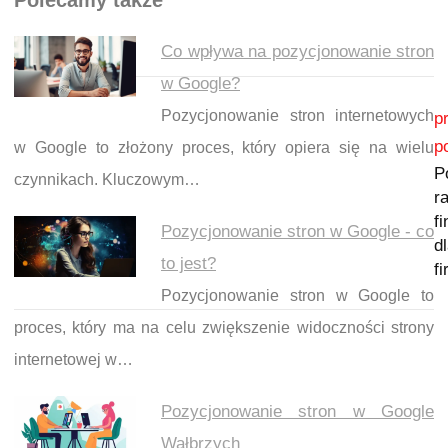
Polecamy także
Co wpływa na pozycjonowanie stron
w Google?
Nawigacja wpisu
Pozycjonowanie stron internetowych
p
p
w Google to złożony proces, który opiera się na wielu
P
czynnikach. Kluczowym…
r
f
Pozycjonowanie stron w Google - co
d
to jest?
f
Pozycjonowanie stron w Google to
proces, który ma na celu zwiększenie widoczności strony
internetowej w…
Pozycjonowanie stron w Google
Wałbrzych