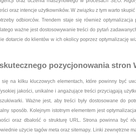
eligencji oraz uczenia maszynowego w procesach SEO. Algory
reści oraz intencje użytkowników. W związku z tym warto skupić
otrzeby odbiorców. Trendem staje się również optymalizacj
dlatego ważne jest dostosowywanie treści do pytań zadawany
zie dotarcie do klientów w ich okolicy poprzez optymalizację 
y skutecznego pozycjonowania stro
ię na kilku kluczowych elementach, które powinny być uwz
ysokiej jakości, unikalne i angażujące treści przyciągają uż
yszukiwarki. Ważne jest, aby treści były dostosowane do pot
lny sposób. Kolejnym istotnym elementem jest optymalizacja
ości oraz dbałość o strukturę URL. Strona powinna być ró
wiednie użycie tagów meta oraz sitemapy. Linki zewnętrzne m