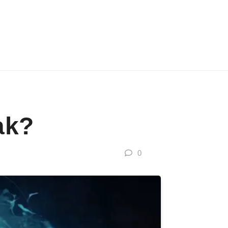
ak?
0