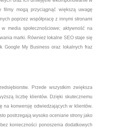
czowych oraz ich umiejętne wkomponowanie w
 czy filmy mogą przyciągnąć większą uwagę
tnych poprzez współpracę z innymi stronami
ię w media społecznościowe; aktywność na
owania marki. Również lokalne SEO staje się
wek Google My Business oraz lokalnych fraz
zedsiębiorstw. Przede wszystkim zwiększa
yższą liczbę klientów. Dzięki skutecznemu
ę na konwersję odwiedzających w klientów.
sto postrzegają wysoko oceniane strony jako
u bez konieczności ponoszenia dodatkowych