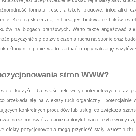
h. Kluczowe jest przeprowadzenie dokładnej analizy słów klu
óżnorodność formatu treści; artykuły blogowe, infografiki
onie. Kolejną skuteczną techniką jest budowanie linków zwro
rtykułów na blogach branżowych. Warto także angażować s
może przyczynić się do zwiększenia ruchu na stronie oraz bud
 w określonym regionie warto zadbać o optymalizację wizytó
z pozycjonowania stron WWW?
le korzyści dla właścicieli witryn internetowych oraz pr
o przekłada się na większy ruch organiczny i potencjalnie w
jących konkretnych produktów lub usług, co zwiększa szans
owa może budować zaufanie i autorytet marki; użytkownicy czę
lowe efekty pozycjonowania mogą przynieść stały wzrost ruch