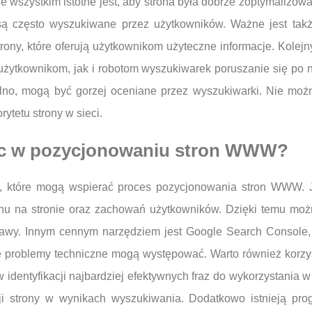
e wszystkim istotne jest, aby strona była dobrze zoptymaliz
ą często wyszukiwane przez użytkowników. Ważne jest także,
rony, które oferują użytkownikom użyteczne informacje. Kolejn
no użytkownikom, jak i robotom wyszukiwarek poruszanie się po
wolno, mogą być gorzej oceniane przez wyszukiwarki. Nie mo
tetu strony w sieci.
óc w pozycjonowaniu stron WWW?
zi, które mogą wspierać proces pozycjonowania stron WWW. J
hu na stronie oraz zachowań użytkowników. Dzięki temu można
wy. Innym cennym narzędziem jest Google Search Console, kt
e problemy techniczne mogą występować. Warto również korzys
 identyfikacji najbardziej efektywnych fraz do wykorzystania w
cji strony w wynikach wyszukiwania. Dodatkowo istnieją pr