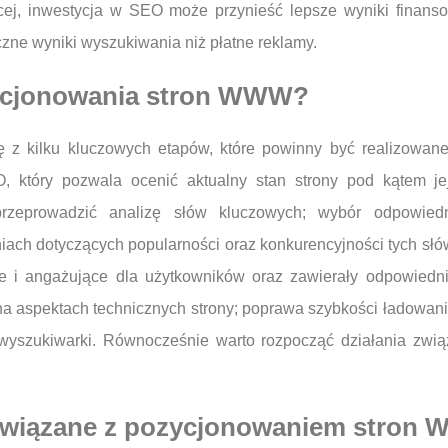
ej, inwestycja w SEO może przynieść lepsze wyniki finanso
czne wyniki wyszukiwania niż płatne reklamy.
zycjonowania stron WWW?
z kilku kluczowych etapów, które powinny być realizowane
, który pozwala ocenić aktualny stan strony pod kątem jej 
rzeprowadzić analizę słów kluczowych; wybór odpowiedn
ach dotyczących popularności oraz konkurencyjności tych słów.
owe i angażujące dla użytkowników oraz zawierały odpowied
 na aspektach technicznych strony; poprawa szybkości ładowa
wyszukiwarki. Równocześnie warto rozpocząć działania zwi
i związane z pozycjonowaniem stro