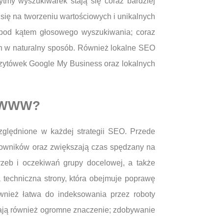
tmy wyszukiwarek stają się coraz bardziej
 się na tworzeniu wartościowych i unikalnych
a pod kątem głosowego wyszukiwania; coraz
ch w naturalny sposób. Również lokalne SEO
wizytówek Google My Business oraz lokalnych
n WWW?
ględnione w każdej strategii SEO. Przede
ytkowników oraz zwiększają czas spędzany na
rzeb i oczekiwań grupy docelowej, a także
 techniczna strony, która obejmuje poprawę
wnież łatwa do indeksowania przez roboty
ają również ogromne znaczenie; zdobywanie