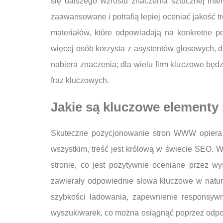
się dalszego wzrostu znaczenia sztucznej int
zaawansowane i potrafią lepiej oceniać jakość t
materiałów, które odpowiadają na konkretne p
więcej osób korzysta z asystentów głosowych, 
nabiera znaczenia; dla wielu firm kluczowe będ
fraz kluczowych.
Jakie są kluczowe element
Skuteczne pozycjonowanie stron WWW opiera s
wszystkim, treść jest królową w świecie SEO. W
stronie, co jest pozytywnie oceniane przez w
zawierały odpowiednie słowa kluczowe w natura
szybkości ładowania, zapewnienie responsywn
wyszukiwarek, co można osiągnąć poprzez odpo