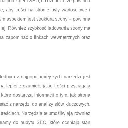
owana pod kątem SEO, co oznacza, że powinna
 aby treści na stronie były wartościowe i
ym aspektem jest struktura strony – powinna
 niej. Również szybkość ładowania strony ma
żna zapominać o linkach wewnętrznych oraz
ednym z najpopularniejszych narzędzi jest
 lepiej zrozumieć, jakie treści przyciągają
óre dostarcza informacji o tym, jak strona
tać z narzędzi do analizy słów kluczowych,
 treściach. Narzędzia te umożliwiają również
ogramy do audytu SEO, które oceniają stan