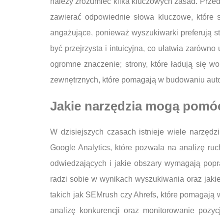
należy zrozumieć kilka kluczowych zasad. Przed
zawierać odpowiednie słowa kluczowe, które s
angażujące, ponieważ wyszukiwarki preferują st
być przejrzysta i intuicyjna, co ułatwia zarów
ogromne znaczenie; strony, które ładują się 
zewnętrznych, które pomagają w budowaniu autory
Jakie narzędzia mogą pom
W dzisiejszych czasach istnieje wiele narzęd
Google Analytics, które pozwala na analizę ruc
odwiedzających i jakie obszary wymagają popra
radzi sobie w wynikach wyszukiwania oraz jaki
takich jak SEMrush czy Ahrefs, które pomagają w
analizę konkurencji oraz monitorowanie pozy