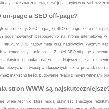
tryny może znacznie zwiększyć jej autorytet w oczach wyszuk
O on-page a SEO off-page?
ówne obszary: SEO on-page i SEO off-page, które różnią się o
ań podejmowanych bezpośrednio na stronie internetowej w
ści, struktury URL, tagów meta oraz nagłówków. Ważnym asp
ch w strategicznych miejscach. Z kolei SEO off-page koncent
j autorytetu i popularności w sieci. Najważniejszym elementem
nternetowych. Im więcej wartościowych linków prowadzi do na
ież marketing treści, budowanie relacji z innymi witrynami 
nia stron WWW są najskuteczniejsze
 wiele technik, które mogą przynieść znaczące rezultaty