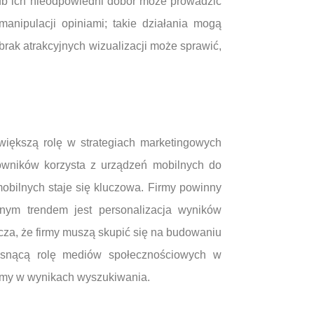
lub ich nieodpowiedni dobór może prowadzić
anipulacji opiniami; takie działania mogą
brak atrakcyjnych wizualizacji może sprawić,
iększą rolę w strategiach marketingowych
kowników korzysta z urządzeń mobilnych do
obilnych staje się kluczowa. Firmy powinny
tnym trendem jest personalizacja wyników
cza, że firmy muszą skupić się na budowaniu
 rosnącą rolę mediów społecznościowych w
irmy w wynikach wyszukiwania.