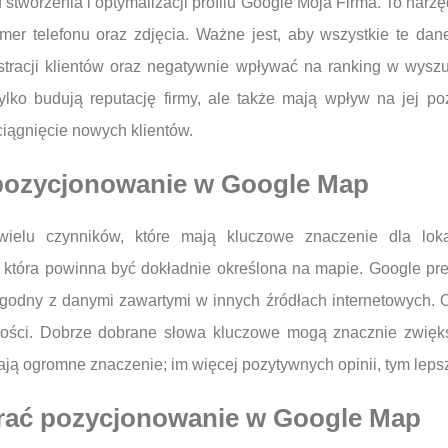
stworzenia i optymalizacji profilu Google Moja Firma. To narzę
numer telefonu oraz zdjęcia. Ważne jest, aby wszystkie te dan
tracji klientów oraz negatywnie wpływać na ranking w wyszuk
tylko budują reputację firmy, ale także mają wpływ na jej 
ciągnięcie nowych klientów.
 pozycjonowanie w Google Map
elu czynników, które mają kluczowe znaczenie dla lok
, która powinna być dokładnie określona na mapie. Google prefe
 zgodny z danymi zawartymi w innych źródłach internetowych. 
alności. Dobrze dobrane słowa kluczowe mogą znacznie zwię
ają ogromne znaczenie; im więcej pozytywnych opinii, tym lepsz
erać pozycjonowanie w Google Map