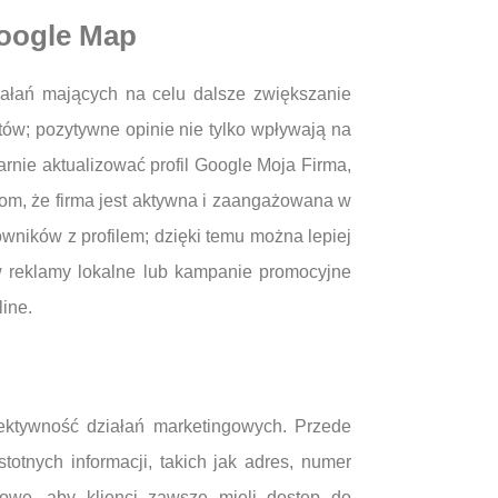
Google Map
ałań mających na celu dalsze zwiększanie
tów; pozytywne opinie nie tylko wpływają na
rnie aktualizować profil Google Moja Firma,
tom, że firma jest aktywna i zaangażowana w
owników z profilem; dzięki temu można lepiej
w reklamy lokalne lub kampanie promocyjne
line.
ektywność działań marketingowych. Przede
otnych informacji, takich jak adres, numer
czowe, aby klienci zawsze mieli dostęp do