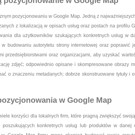
ją pozycjonowanie w Google Map
nym pozycjonowaniu w Google Map. Jedną z najważniejszych st
zanych z lokalizacją w opisach usług oraz postach na profilu
wania dla użytkowników szukających konkretnych usług w da
 w budowaniu autorytetu strony internetowej oraz poprawić j
i przedsiębiorstwami oraz organizacjami, aby uzyskać wartoś
ację zdjęć; odpowiednio opisane i skompresowane obrazy 
ć o znaczeniu metadanych; dobrze skonstruowane tytuły i op
z pozycjonowania w Google Map
le korzyści dla lokalnych firm, które pragną zwiększyć swoj
 poszukujących konkretnych usług lub produktów w danej 