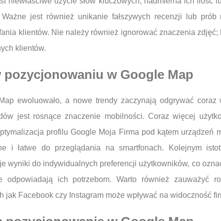
st niewłaściwe użycie słów kluczowych; nadmierna ich ilość 
ażne jest również unikanie fałszywych recenzji lub prób m
fania klientów. Nie należy również ignorować znaczenia zdjęć; 
nych klientów.
 w pozycjonowaniu w Google Map
Map ewoluowało, a nowe trendy zaczynają odgrywać coraz w
ndów jest rosnące znaczenie mobilności. Coraz więcej użyt
optymalizacja profilu Google Moja Firma pod kątem urządzeń m
ne i łatwe do przeglądania na smartfonach. Kolejnym isto
e wyniki do indywidualnych preferencji użytkowników, co ozna
które odpowiadają ich potrzebom. Warto również zauważyć
ch jak Facebook czy Instagram może wpływać na widoczność f