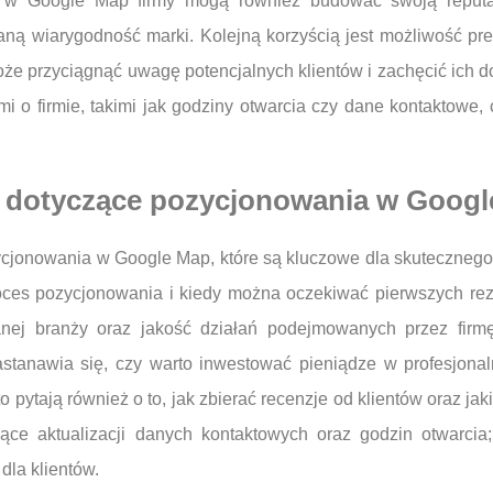
 w Google Map firmy mogą również budować swoją reputacj
ą wiarygodność marki. Kolejną korzyścią jest możliwość prezen
może przyciągnąć uwagę potencjalnych klientów i zachęcić ich
i o firmie, takimi jak godziny otwarcia czy dane kontaktowe, 
ia dotyczące pozycjonowania w Goog
zycjonowania w Google Map, które są kluczowe dla skuteczneg
proces pozycjonowania i kiedy można oczekiwać pierwszych re
anej branży oraz jakość działań podejmowanych przez firmę
stanawia się, czy warto inwestować pieniądze w profesjona
o pytają również o to, jak zbierać recenzje od klientów oraz jak
ce aktualizacji danych kontaktowych oraz godzin otwarcia;
dla klientów.