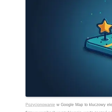
Pozycjonowanie
w Google Map to kluczowy elem