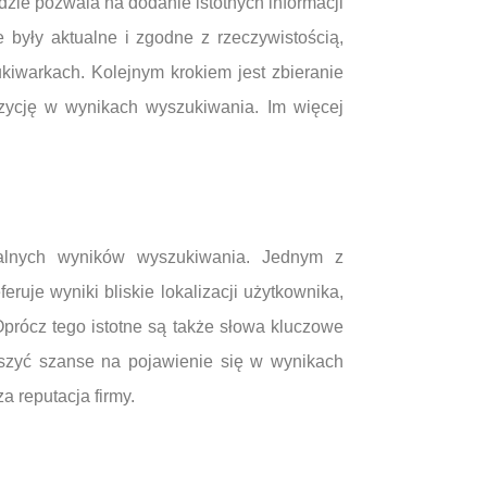
dzie pozwala na dodanie istotnych informacji
e były aktualne i zgodne z rzeczywistością,
iwarkach. Kolejnym krokiem jest zbieranie
pozycję w wynikach wyszukiwania. Im więcej
alnych wyników wyszukiwania. Jednym z
ruje wyniki bliskie lokalizacji użytkownika,
Oprócz tego istotne są także słowa kluczowe
kszyć szanse na pojawienie się w wynikach
a reputacja firmy.