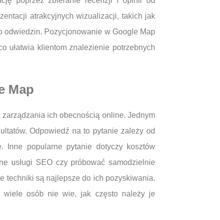
ę poprzez zbieranie recenzji i opinii od
tacji atrakcyjnych wizualizacji, takich jak
 do odwiedzin. Pozycjonowanie w Google Map
co ułatwia klientom znalezienie potrzebnych
le Map
o zarządzania ich obecnością online. Jednym
zultatów. Odpowiedź na to pytanie zależy od
. Inne popularne pytanie dotyczy kosztów
lne usługi SEO czy próbować samodzielnie
ie techniki są najlepsze do ich pozyskiwania.
 wiele osób nie wie, jak często należy je