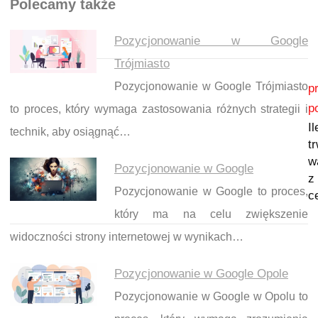
Polecamy także
Pozycjonowanie w Google
Trójmiasto
Nawigacja wpisu
Pozycjonowanie w Google Trójmiasto
p
p
to proces, który wymaga zastosowania różnych strategii i
I
technik, aby osiągnąć…
t
w
Pozycjonowanie w Google
z
Pozycjonowanie w Google to proces,
c
który ma na celu zwiększenie
widoczności strony internetowej w wynikach…
Pozycjonowanie w Google Opole
Pozycjonowanie w Google w Opolu to