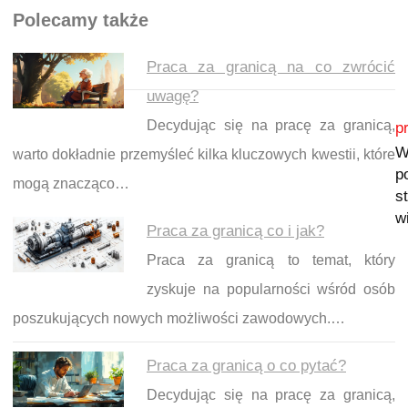
Polecamy także
Praca za granicą na co zwrócić
uwagę?
Nawigacja wpisu
Decydując się na pracę za granicą,
p
W
warto dokładnie przemyśleć kilka kluczowych kwestii, które
p
mogą znacząco…
s
w
Praca za granicą co i jak?
Praca za granicą to temat, który
zyskuje na popularności wśród osób
poszukujących nowych możliwości zawodowych.…
Praca za granicą o co pytać?
Decydując się na pracę za granicą,