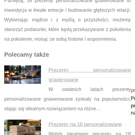
Pamiętaj, że prezenty personalizowane grawerowane to
inwestycja w trwałe emocje i budowanie głębszych relacji.
Wybierając mądrze i z myślą o przyszłości, możemy
stworzyć podarunki, które będą przekazywane z pokolenia
na pokolenie, niosąc ze sobą historie i wspomnienia.
Polecamy także
Prezenty personalizowane
grawerowane
Nawigacja wpisu
W ostatnich latach prezenty
p
P
personalizowane grawerowane zyskały na popularności,
p
stając się idealnym rozwiązaniem na różne…
n
Prezenty na 18 personalizowane
Wybór idealnego prezentu na 18