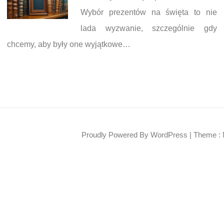
Wybór prezentów na święta to nie
lada wyzwanie, szczególnie gdy
chcemy, aby były one wyjątkowe…
Proudly Powered By WordPress
|
Theme : 