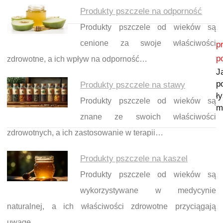
Produkty pszczele na odporność
Produkty pszczele od wieków są
Nawigacja wpisu
cenione za swoje właściwości
p
p
zdrowotne, a ich wpływ na odporność…
J
p
Produkty pszczele na stawy
ł
Produkty pszczele od wieków są
m
znane ze swoich właściwości
zdrowotnych, a ich zastosowanie w terapii…
Produkty pszczele na kaszel
Produkty pszczele od wieków są
wykorzystywane w medycynie
naturalnej, a ich właściwości zdrowotne przyciągają
uwagę…