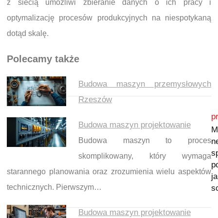
z siecią umożliwi zbieranie danych o ich pracy i
optymalizację procesów produkcyjnych na niespotykaną
dotąd skalę.
Polecamy także
Budowa maszyn przemysłowych
Rzeszów
Nawigacja wpisu
p
Budowa maszyn projektowanie
M
Budowa maszyn to proces
n
s
skomplikowany, który wymaga
p
starannego planowania oraz zrozumienia wielu aspektów
j
technicznych. Pierwszym…
s
Budowa maszyn projektowanie