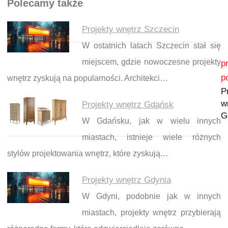
Polecamy także
Projekty wnętrz Szczecin
W ostatnich latach Szczecin stał się
Nawigacja wpisu
miejscem, gdzie nowoczesne projekty
p
p
wnętrz zyskują na popularności. Architekci…
P
w
Projekty wnętrz Gdańsk
G
W Gdańsku, jak w wielu innych
miastach, istnieje wiele różnych
stylów projektowania wnętrz, które zyskują…
Projekty wnętrz Gdynia
W Gdyni, podobnie jak w innych
miastach, projekty wnętrz przybierają