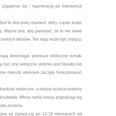
zagojenie się i regenerację po interwencji
est to kluczowy moment, który często budzi
. Ważne jest, aby pamiętać, że to nie same
ia nowych włosów. Ten etap może być mylący,
ynają dostrzegać pierwsze widoczne oznaki
gą być one widoczne jedynie pod światło lub
pione mieszki włosowe zaczęły funkcjonować
 bardziej widoczne, a obszar przeszczepiony
zultatów. Włosy nadal rosną, pogrubiają się
odu łysienia.
ągane są zazwyczaj po 12-18 miesiącach od