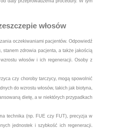
h od daty przeprowadzenia procedury. W tym
rzeszczepie włosów
dzania oczekiwaniami pacjentów. Odpowiedź
, stanem zdrowia pacjenta, a także jakością
wzrostu włosów i ich regeneracji. Osoby z
rzyca czy choroby tarczycy, mogą spowolnić
nych do wzrostu włosów, takich jak biotyna,
lansowaną dietę, a w niektórych przypadkach
ana technika (np. FUE czy FUT), precyzja w
ch jednostek i szybkość ich regeneracji.