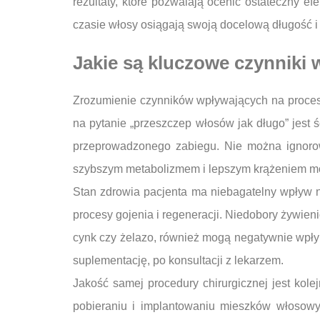
rezultaty, które pozwalają ocenić ostateczny 
czasie włosy osiągają swoją docelową długość i
Jakie są kluczowe czynniki 
Zrozumienie czynników wpływających na proces
na pytanie „przeszczep włosów jak długo” jest 
przeprowadzonego zabiegu. Nie można ignorowa
szybszym metabolizmem i lepszym krążeniem mo
Stan zdrowia pacjenta ma niebagatelny wpływ n
procesy gojenia i regeneracji. Niedobory żywien
cynk czy żelazo, również mogą negatywnie wpłyn
suplementację, po konsultacji z lekarzem.
Jakość samej procedury chirurgicznej jest kol
pobieraniu i implantowaniu mieszków włosowy