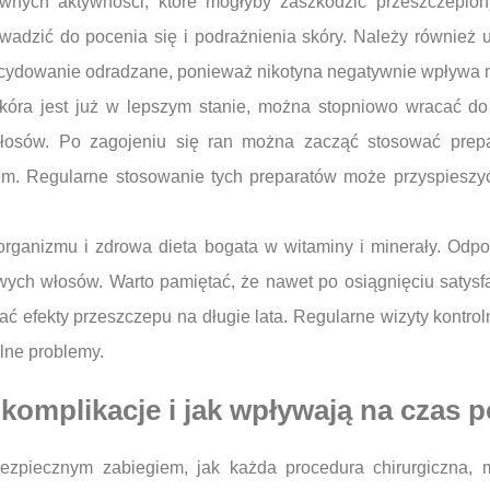
ewnych aktywności, które mogłyby zaszkodzić przeszczepi
wadzić do pocenia się i podrażnienia skóry. Należy również u
decydowanie odradzane, ponieważ nikotyna negatywnie wpływa na
kóra jest już w lepszym stanie, można stopniowo wracać do
łosów. Po zagojeniu się ran można zacząć stosować prepar
zem. Regularne stosowanie tych preparatów może przyspieszy
organizmu i zdrowa dieta bogata w witaminy i minerały. Odp
wych włosów. Warto pamiętać, że nawet po osiągnięciu satysfa
ać efekty przeszczepu na długie lata. Regularne wizyty kontro
lne problemy.
komplikacje i jak wpływają na czas 
ezpiecznym zabiegiem, jak każda procedura chirurgiczna,