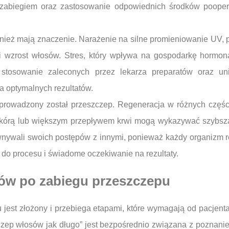
 zabiegiem oraz zastosowanie odpowiednich środków poope
wnież mają znaczenie. Narażenie na silne promieniowanie UV, p
 wzrost włosów. Stres, który wpływa na gospodarkę hormona
stosowanie zaleconych przez lekarza preparatów oraz un
a optymalnych rezultatów.
eprowadzony został przeszczep. Regeneracja w różnych częś
skórą lub większym przepływem krwi mogą wykazywać szybszą 
wnywali swoich postępów z innymi, ponieważ każdy organizm r
do procesu i świadome oczekiwanie na rezultaty.
sów po zabiegu przeszczepu
est złożony i przebiega etapami, które wymagają od pacjenta c
zep włosów jak długo” jest bezpośrednio związana z poznani