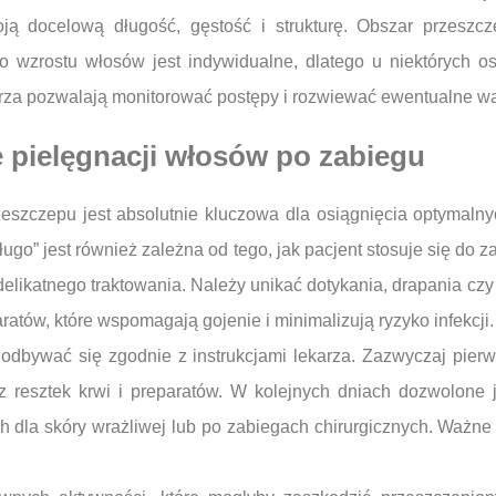
ją docelową długość, gęstość i strukturę. Obszar przeszcz
o wzrostu włosów jest indywidualne, dlatego u niektórych os
karza pozwalają monitorować postępy i rozwiewać ewentualne wą
e pielęgnacji włosów po zabiegu
szczepu jest absolutnie kluczowa dla osiągnięcia optymalnych
ugo” jest również zależna od tego, jak pacjent stosuje się do
elikatnego traktowania. Należy unikać dotykania, drapania czy
atów, które wspomagają gojenie i minimalizują ryzyko infekcji.
dbywać się zgodnie z instrukcjami lekarza. Zazwyczaj pier
wy z resztek krwi i preparatów. W kolejnych dniach dozwolone
dla skóry wrażliwej lub po zabiegach chirurgicznych. Ważne j