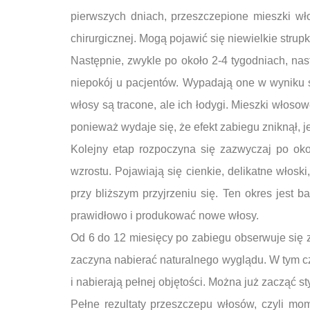
pierwszych dniach, przeszczepione mieszki wło
chirurgicznej. Mogą pojawić się niewielkie strupk
Następnie, zwykle po około 2-4 tygodniach, na
niepokój u pacjentów. Wypadają one w wyniku s
włosy są tracone, ale ich łodygi. Mieszki włos
ponieważ wydaje się, że efekt zabiegu zniknął, j
Kolejny etap rozpoczyna się zazwyczaj po ok
wzrostu. Pojawiają się cienkie, delikatne włosk
przy bliższym przyjrzeniu się. Ten okres jest
prawidłowo i produkować nowe włosy.
Od 6 do 12 miesięcy po zabiegu obserwuje się z
zaczyna nabierać naturalnego wyglądu. W tym cza
i nabierają pełnej objętości. Można już zacząć s
Pełne rezultaty przeszczepu włosów, czyli mo