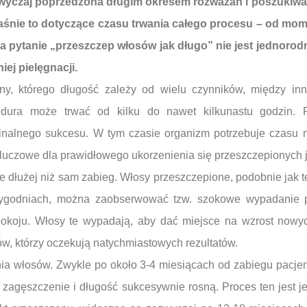
zwyczaj poprzedzona długim okresem rozważań i poszukiwa
 właśnie to dotyczące czasu trwania całego procesu – od m
a pytanie „przeszczep włosów jak długo” nie jest jednorod
ej pielęgnacji.
ny, którego długość zależy od wielu czynników, między in
dura może trwać od kilku do nawet kilkunastu godzin. P
a finalnego sukcesu. W tym czasie organizm potrzebuje czasu
luczowe dla prawidłowego ukorzenienia się przeszczepionych
ie dłużej niż sam zabieg. Włosy przeszczepione, podobnie jak t
tygodniach, można zaobserwować tzw. szokowe wypadanie p
pokoju. Włosy te wypadają, aby dać miejsce na wzrost nowyc
ów, którzy oczekują natychmiastowych rezultatów.
nia włosów. Zwykle po około 3-4 miesiącach od zabiegu pacje
h zagęszczenie i długość sukcesywnie rosną. Proces ten jest 