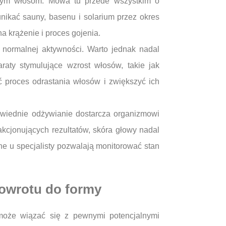
onym włosom. Mowa tu przede wszystkim o
nikać sauny, basenu i solarium przez okres
 krążenie i proces gojenia.
 normalnej aktywności. Warto jednak nadal
aty stymulujące wzrost włosów, takie jak
ć proces odrastania włosów i zwiększyć ich
owiednie odżywianie dostarcza organizmowi
kcjonujących rezultatów, skóra głowy nadal
lne u specjalisty pozwalają monitorować stan
powrotu do formy
 może wiązać się z pewnymi potencjalnymi