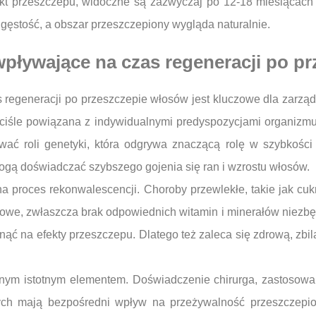
efekt przeszczepu, widoczne są zazwyczaj po 12-18 miesiącac
 gęstość, a obszar przeszczepiony wygląda naturalnie.
wpływające na czas regeneracji po p
 regeneracji po przeszczepie włosów jest kluczowe dla zarzą
ściśle powiązana z indywidualnymi predyspozycjami organizmu
ć roli genetyki, która odgrywa znaczącą rolę w szybkości 
gą doświadczać szybszego gojenia się ran i wzrostu włosów.
a proces rekonwalescencji. Choroby przewlekłe, takie jak cuk
iowe, zwłaszcza brak odpowiednich witamin i minerałów niezbęd
ąć na efekty przeszczepu. Dlatego też zaleca się zdrową, zbi
ejnym istotnym elementem. Doświadczenie chirurga, zastosow
ch mają bezpośredni wpływ na przeżywalność przeszczepiony