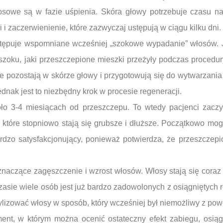
sowe są w fazie uśpienia. Skóra głowy potrzebuje czasu na 
i i zaczerwienienie, które zazwyczaj ustępują w ciągu kilku dni.
stępuje wspomniane wcześniej „szokowe wypadanie” włosów. J
zoku, jaki przeszczepione mieszki przeżyły podczas procedury
owe pozostają w skórze głowy i przygotowują się do wytwarzan
ednak jest to niezbędny krok w procesie regeneracji.
oło 3-4 miesiącach od przeszczepu. To wtedy pacjenci zacz
i, które stopniowo stają się grubsze i dłuższe. Początkowo mo
 bardzo satysfakcjonujący, ponieważ potwierdza, że przeszcze
naczące zagęszczenie i wzrost włosów. Włosy stają się coraz
sie wiele osób jest już bardzo zadowolonych z osiągniętych re
tylizować włosy w sposób, który wcześniej był niemożliwy z pow
ment, w którym można ocenić ostateczny efekt zabiegu, osi