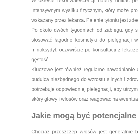
W okresie rekonwalescencji należy unikać p
intensywnym wysiłku fizycznym, który może pro
wskazany przez lekarza. Palenie tytoniu jest z
Po około dwóch tygodniach od zabiegu, gdy s
stosować łagodne kosmetyki do pielęgnacji w
minoksydyl, oczywiście po konsultacji z lekar
gęstość.
Kluczowe jest również regularne nawadnianie 
budulca niezbędnego do wzrostu silnych i zdro
potrzebuje odpowiedniej pielęgnacji, aby utrzym
skóry głowy i włosów oraz reagować na ewentua
Jakie mogą być potencjalne 
Chociaż przeszczep włosów jest generalnie b