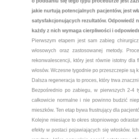
o poddaniu się tego typu procedurze jest za
jakie nurtują potencjalnych pacjentów, jest
satysfakcjonujących rezultatów. Odpowiedź n
każdy z nich wymaga cierpliwości i odpowiedni
Pierwszym etapem jest sam zabieg chirurgicz
włosowych oraz zastosowanej metody. Proce
rekonwalescencji, który jest równie istotny dl
włosów. Wczesne tygodnie po przeszczepie są k
Dalsza regeneracja to proces, który trwa znaczn
Bezpośrednio po zabiegu, w pierwszych 2-4 
całkowicie normalne i nie powinno budzić nie
mieszków. Ten etap bywa frustrujący dla pacjent
Kolejne miesiące to okres stopniowego odrasta
efekty w postaci pojawiających się włosków. Ic