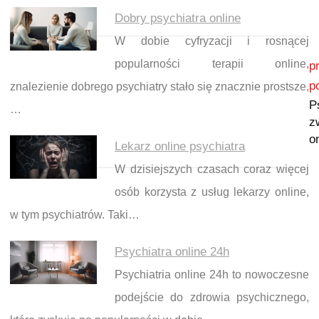
Dobry psychiatra online
W dobie cyfryzacji i rosnącej
Nawigacja wpisu
popularności terapii online,
p
p
znalezienie dobrego psychiatry stało się znacznie prostsze,
P
…
z
o
Lekarz online psychiatra
W dzisiejszych czasach coraz więcej
osób korzysta z usług lekarzy online,
w tym psychiatrów. Taki…
Psychiatra online 24h
Psychiatria online 24h to nowoczesne
podejście do zdrowia psychicznego,