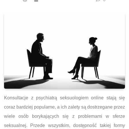
Konsultacje z psychiatrą seksuologiem online stają się
coraz bardziej popularne, a ich zalety są dostrzegane przez
wiele osób borykających się z problemami w sferze
seksualnej. Przede wszystkim, dostępność takiej formy