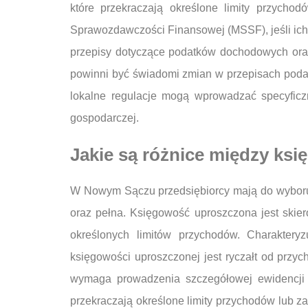
które przekraczają określone limity przycho
Sprawozdawczości Finansowej (MSSF), jeśli ich
przepisy dotyczące podatków dochodowych ora
powinni być świadomi zmian w przepisach poda
lokalne regulacje mogą wprowadzać specyficz
gospodarczej.
Jakie są różnice między ks
W Nowym Sączu przedsiębiorcy mają do wyboru 
oraz pełna. Księgowość uproszczona jest skie
określonych limitów przychodów. Charaktery
księgowości uproszczonej jest ryczałt od przy
wymaga prowadzenia szczegółowej ewidencji w
przekraczają określone limity przychodów lub z