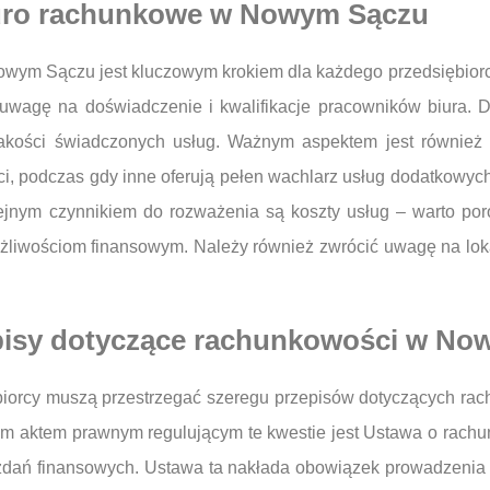
iuro rachunkowe w Nowym Sączu
ym Sączu jest kluczowym krokiem dla każdego przedsiębiorc
wagę na doświadczenie i kwalifikacje pracowników biura. Do
jakości świadczonych usług. Ważnym aspektem jest również 
ci, podczas gdy inne oferują pełen wachlarz usług dodatkowy
ejnym czynnikiem do rozważenia są koszty usług – warto poró
liwościom finansowym. Należy również zwrócić uwagę na lokali
episy dotyczące rachunkowości w N
biorcy muszą przestrzegać szeregu przepisów dotyczących rac
owym aktem prawnym regulującym te kwestie jest Ustawa o rach
dań finansowych. Ustawa ta nakłada obowiązek prowadzenia ew