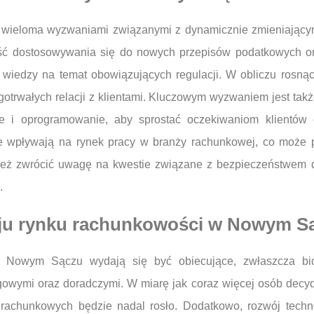
wieloma wyzwaniami związanymi z dynamicznie zmieniający
ść dostosowywania się do nowych przepisów podatkowych o
ji wiedzy na temat obowiązujących regulacji. W obliczu rosną
trwałych relacji z klientami. Kluczowym wyzwaniem jest takż
i oprogramowanie, aby sprostać oczekiwaniom klientów o
e wpływają na rynek pracy w branży rachunkowej, co może 
eż zwrócić uwagę na kwestie związane z bezpieczeństwem 
.
oju rynku rachunkowości w Nowym S
w Nowym Sączu wydają się być obiecujące, zwłaszcza bi
gowymi oraz doradczymi. W miarę jak coraz więcej osób decydu
 rachunkowych będzie nadal rosło. Dodatkowo, rozwój technol