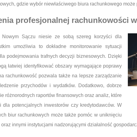
ęgowych, gdzie wybór niewłaściwego biura rachunkowego może
zenia profesjonalnej rachunkowości
w Nowym Sączu niesie ze sobą szereg korzyści dla
stkim umożliwia to dokładne monitorowanie sytuacji
dla podejmowania trafnych decyzji biznesowych. Dzięki
mogą łatwiej identyfikować obszary wymagające poprawy
lna rachunkowość pozwala także na lepsze zarządzanie
śledzenie przychodów i wydatków. Dodatkowo, dobrze
 różnorodnych raportów finansowych oraz analiz, które
k i dla potencjalnych inwestorów czy kredytodawców. W
ych biur rachunkowych może także pomóc w uniknięciu
oraz innymi instytucjami nadzorującymi działalność gospodarc