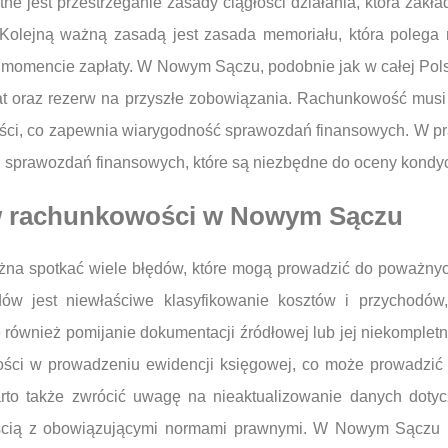
otne jest przestrzeganie zasady ciągłości działania, która zak
 Kolejną ważną zasadą jest zasada memoriału, która polega 
momencie zapłaty. W Nowym Sączu, podobnie jak w całej Pols
trat oraz rezerw na przyszłe zobowiązania. Rachunkowość mus
ści, co zapewnia wiarygodność sprawozdań finansowych. W pr
 sprawozdań finansowych, które są niezbędne do oceny kondycj
y w rachunkowości w Nowym Sączu
a spotkać wiele błędów, które mogą prowadzić do poważnych
ędów jest niewłaściwe klasyfikowanie kosztów i przychod
ównież pomijanie dokumentacji źródłowej lub jej niekompletnoś
ości w prowadzeniu ewidencji księgowej, co może prowadzić 
arto także zwrócić uwagę na nieaktualizowanie danych doty
cią z obowiązującymi normami prawnymi. W Nowym Sączu pr