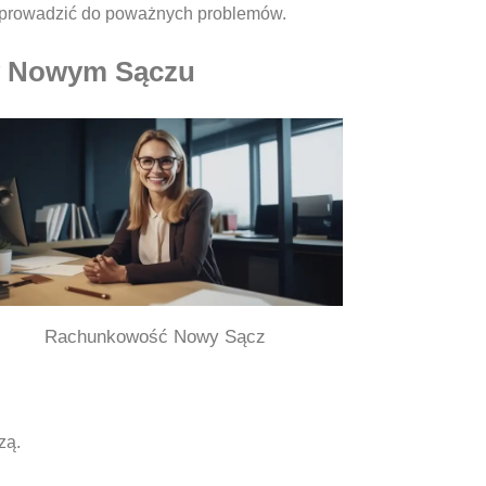
 prowadzić do poważnych problemów.
 w Nowym Sączu
Rachunkowość Nowy Sącz
zą.