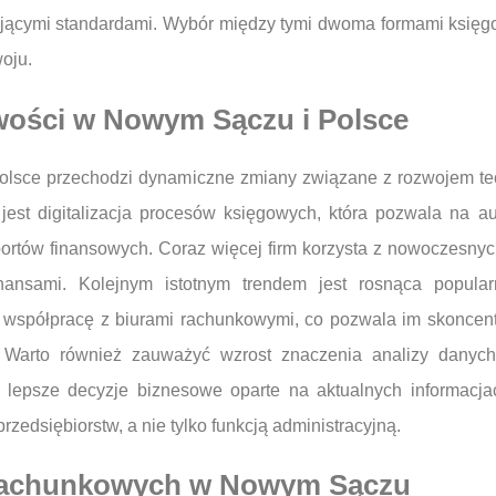
ującymi standardami. Wybór między tymi dwoma formami księgow
woju.
wości w Nowym Sączu i Polsce
sce przechodzi dynamiczne zmiany związane z rozwojem tech
est digitalizacja procesów księgowych, która pozwala na a
rtów finansowych. Coraz więcej firm korzysta z nowoczesnyc
inansami. Kolejnym istotnym trendem jest rosnąca popula
 współpracę z biurami rachunkowymi, co pozwala im skoncentr
Warto również zauważyć wzrost znaczenia analizy danych
lepsze decyzje biznesowe oparte na aktualnych informacjac
zedsiębiorstw, a nie tylko funkcją administracyjną.
r rachunkowych w Nowym Sączu