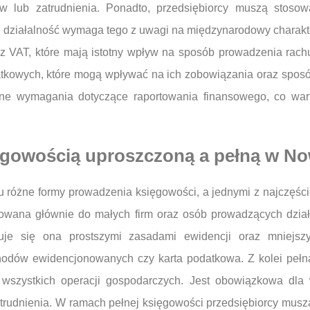
dów lub zatrudnienia. Ponadto, przedsiębiorcy muszą sto
 działalność wymaga tego z uwagi na międzynarodowy charakte
z VAT, które mają istotny wpływ na sposób prowadzenia rac
tkowych, które mogą wpływać na ich zobowiązania oraz sposó
ne wymagania dotyczące raportowania finansowego, co warto
ięgowością uproszczoną a pełną w 
różne formy prowadzenia księgowości, a jednymi z najczęśc
rowana głównie do małych firm oraz osób prowadzących działa
zuje się ona prostszymi zasadami ewidencji oraz mniejs
chodów ewidencjonowanych czy karta podatkowa. Z kolei pełn
szystkich operacji gospodarczych. Jest obowiązkowa dla wi
atrudnienia. W ramach pełnej księgowości przedsiębiorcy muszą