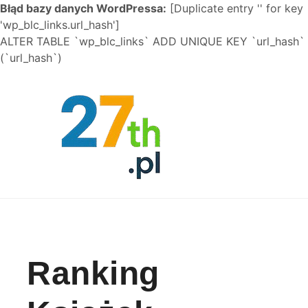
Błąd bazy danych WordPressa:
[Duplicate entry '' for key
'wp_blc_links.url_hash']
ALTER TABLE `wp_blc_links` ADD UNIQUE KEY `url_hash`
(`url_hash`)
Skip to content
Ranking