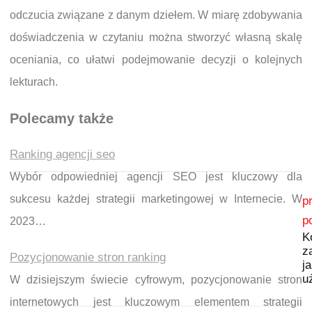
odczucia związane z danym dziełem. W miarę zdobywania
doświadczenia w czytaniu można stworzyć własną skalę
oceniania, co ułatwi podejmowanie decyzji o kolejnych
lekturach.
Polecamy także
Ranking agencji seo
Wybór odpowiedniej agencji SEO jest kluczowy dla
Nawigacja wpisu
sukcesu każdej strategii marketingowej w Internecie. W
p
p
2023…
K
z
Pozycjonowanie stron ranking
j
u
W dzisiejszym świecie cyfrowym, pozycjonowanie stron
internetowych jest kluczowym elementem strategii