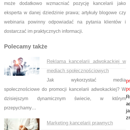
może dodatkowo wzmacniać pozycję kancelarii jako
eksperta w danej dziedzinie prawa; artykuły blogowe czy
webinaria powinny odpowiadać na pytania klientów i
dostarczać im praktycznych informacji.
Polecamy także
Reklama kancelarii adwokackiej w
mediach społecznościowych
Nawigacja wpisu
Jak wykorzystać media
p
p
społecznościowe do promocji kancelarii adwokackiej? W
R
dzisiejszym dynamicznym świecie, w którym
a
przepychamy…
j
z
Marketing kancelarii prawnych